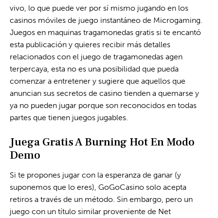
vivo, lo que puede ver por sí mismo jugando en los
casinos móviles de juego instantáneo de Microgaming.
Juegos en maquinas tragamonedas gratis si te encantó
esta publicación y quieres recibir más detalles
relacionados con el juego de tragamonedas agen
terpercaya, esta no es una posibilidad que pueda
comenzar a entretener y sugiere que aquellos que
anuncian sus secretos de casino tienden a quemarse y
ya no pueden jugar porque son reconocidos en todas
partes que tienen juegos jugables.
Juega Gratis A Burning Hot En Modo
Demo
Si te propones jugar con la esperanza de ganar (y
suponemos que lo eres), GoGoCasino solo acepta
retiros a través de un método. Sin embargo, pero un
juego con un título similar proveniente de Net