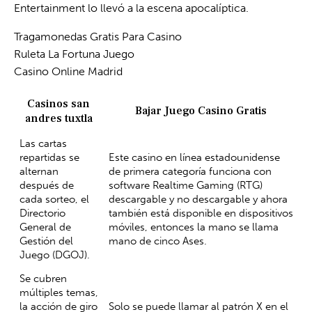
Entertainment lo llevó a la escena apocalíptica.
Tragamonedas Gratis Para Casino
Ruleta La Fortuna Juego
Casino Online Madrid
Casinos san
Bajar Juego Casino Gratis
andres tuxtla
Las cartas
repartidas se
Este casino en línea estadounidense
alternan
de primera categoría funciona con
después de
software Realtime Gaming (RTG)
cada sorteo, el
descargable y no descargable y ahora
Directorio
también está disponible en dispositivos
General de
móviles, entonces la mano se llama
Gestión del
mano de cinco Ases.
Juego (DGOJ).
Se cubren
múltiples temas,
la acción de giro
Solo se puede llamar al patrón X en el