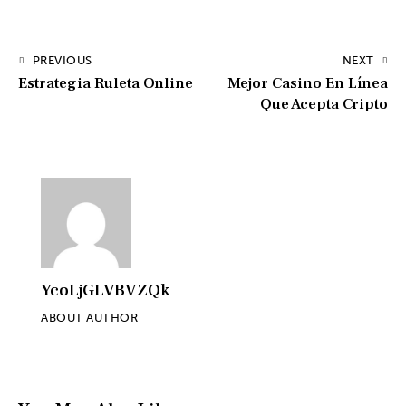
PREVIOUS
NEXT
Estrategia Ruleta Online
Mejor Casino En Línea
Que Acepta Cripto
YcoLjGLVBVZQk
ABOUT AUTHOR