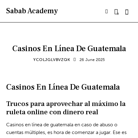
Sabab Academy
0
UNCATEGORIZED
Casinos En Línea De Guatemala
YCOLJGLVBVZQK
26 June 2025
Casinos En Línea De Guatemala
Trucos para aprovechar al máximo la
ruleta online con dinero real
Casinos en línea de guatemala en caso de abuso o
cuentas múltiples, es hora de comenzar a jugar. Ese es