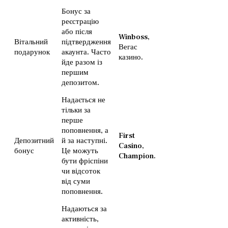
Бонус за
реєстрацію
або після
Winboss,
Вітальний
підтвердження
Вегас
подарунок
акаунта. Часто
казино.
йде разом із
першим
депозитом.
Надається не
тільки за
перше
поповнення, а
First
Депозитний
й за наступні.
Casino,
бонус
Це можуть
Champion.
бути фріспіни
чи відсоток
від суми
поповнення.
Надаються за
активність,