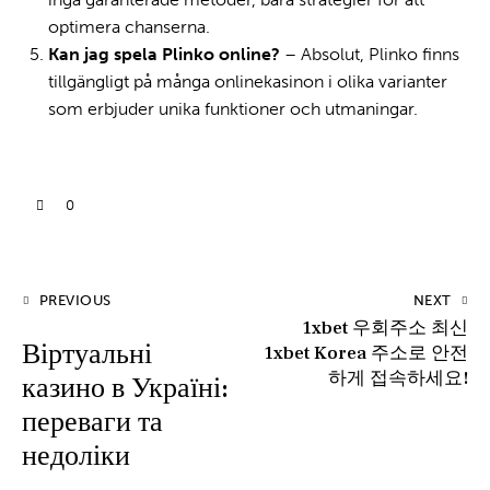
optimera chanserna.
Kan jag spela Plinko online?
– Absolut, Plinko finns
tillgängligt på många onlinekasinon i olika varianter
som erbjuder unika funktioner och utmaningar.
0
PREVIOUS
NEXT
1xbet 우회주소 최신
Віртуальні
1xbet Korea 주소로 안전
하게 접속하세요!
казино в Україні:
переваги та
недоліки