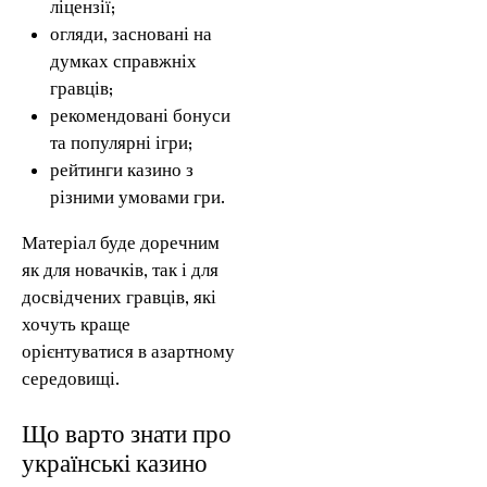
ліцензії;
огляди, засновані на
думках справжніх
гравців;
рекомендовані бонуси
та популярні ігри;
рейтинги казино з
різними умовами гри.
Матеріал буде доречним
як для новачків, так і для
досвідчених гравців, які
хочуть краще
орієнтуватися в азартному
середовищі.
Що варто знати про
українські казино