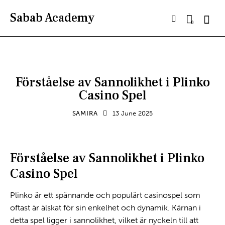
Sabab Academy
0
UNCATEGORIZED
Förståelse av Sannolikhet i Plinko
Casino Spel
SAMIRA
13 June 2025
Förståelse av Sannolikhet i Plinko
Casino Spel
Plinko är ett spännande och populärt casinospel som
oftast är älskat för sin enkelhet och dynamik. Kärnan i
detta spel ligger i sannolikhet, vilket är nyckeln till att