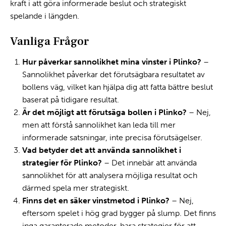
kraft i att göra informerade beslut och strategiskt
spelande i längden.
Vanliga Frågor
Hur påverkar sannolikhet mina vinster i Plinko?
–
Sannolikhet påverkar det förutsägbara resultatet av
bollens väg, vilket kan hjälpa dig att fatta bättre beslut
baserat på tidigare resultat.
Är det möjligt att förutsäga bollen i Plinko?
– Nej,
men att förstå sannolikhet kan leda till mer
informerade satsningar, inte precisa förutsägelser.
Vad betyder det att använda sannolikhet i
strategier för Plinko?
– Det innebär att använda
sannolikhet för att analysera möjliga resultat och
därmed spela mer strategiskt.
Finns det en säker vinstmetod i Plinko?
– Nej,
eftersom spelet i hög grad bygger på slump. Det finns
inga garanterade metoder, bara strategier för att