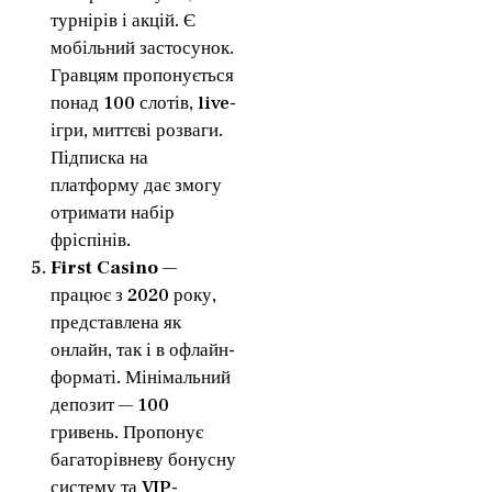
турнірів і акцій. Є
мобільний застосунок.
Гравцям пропонується
понад 100 слотів, live-
ігри, миттєві розваги.
Підписка на
платформу дає змогу
отримати набір
фріспінів.
First Casino
—
працює з 2020 року,
представлена як
онлайн, так і в офлайн-
форматі. Мінімальний
депозит — 100
гривень. Пропонує
багаторівневу бонусну
систему та VIP-