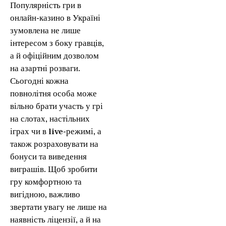
Популярність гри в
онлайн-казино в Україні
зумовлена не лише
інтересом з боку гравців,
а й офіційним дозволом
на азартні розваги.
Сьогодні кожна
повнолітня особа може
вільно брати участь у грі
на слотах, настільних
іграх чи в live-режимі, а
також розраховувати на
бонуси та виведення
виграшів. Щоб зробити
гру комфортною та
вигідною, важливо
звертати увагу не лише на
наявність ліцензії, а й на