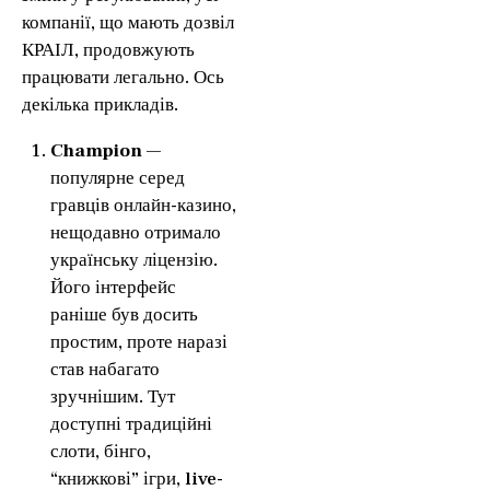
компанії, що мають дозвіл
КРАІЛ, продовжують
працювати легально. Ось
декілька прикладів.
Champion
—
популярне серед
гравців онлайн-казино,
нещодавно отримало
українську ліцензію.
Його інтерфейс
раніше був досить
простим, проте наразі
став набагато
зручнішим. Тут
доступні традиційні
слоти, бінго,
“книжкові” ігри, live-