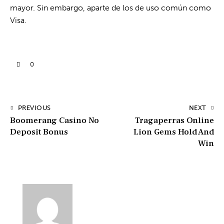
mayor. Sin embargo, aparte de los de uso común como
Visa.
0
PREVIOUS
NEXT
Boomerang Casino No
Tragaperras Online
Deposit Bonus
Lion Gems Hold And
Win