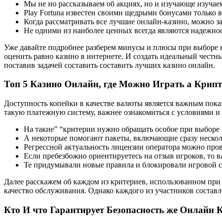
Мы не но рассказываем об акциях, но и изучающе изучае
Play Fortuna известен своими щедрыми бонусами только 
Когда рассматривать все лучшие онлайн-казино, можно з
Не одними из наиболее ценных всегда являются надежнос
Уже давайте подробнее разберем минусы и плюсы при выборе 
оценить равно казино в интернете. И создать идеальный честн
поставив задачей составить составить лучших казино онлайн.
Топ 5 Казино Онлайн, где Можно Играть а Крип
Доступность копейки в качестве валюты является важным пока
такую платежную систему, важнее ознакомиться с условиями и
На такие” “критерии нужно обращать особое при выборе
А некоторые помогают пакеты, включающие сразу нескол
Регрессной актуальность лицензии оператора можно прове
Если пребезбожно ориентируетесь на отзыв игроков, то в
Те придумывали новые правила и блокировали игровой с
Далее расскажем об каждом из критериев, использованном при 
качество обслуживания. Однако каждого из участников состав
Кто И что Гарантирует Безопасность же Онлайн 