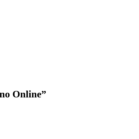
no Online”