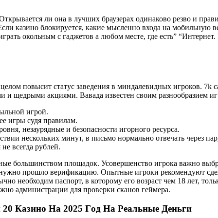
крывается ли она в лучших браузерах одинаково резво и прави
сли казино блокируется, какие мысленно входа на мобильную ве
рать окольным с гаджетов а любом месте, где есть” “Интернет.
 целом повысит статус заведения в миндалевидных игроков. 7k 
и и щедрыми акциями. Вавада известен своим разнообразием и
быльной игрой.
ее игры судя правилам.
овня, незаурядные и безопасности игорного ресурса.
ствии нескольких минут, в письмо нормально отвечать через па
 не всегда рублей.
ные большинством площадок. Усовершенство игрока важно выбра
ужно прошло верификацию. Опытные игроки рекомендуют сделать
но необходим паспорт, в которому его возраст чем 18 лет, толь
ужно администрации для проверки сканов геймера.
 20 Казино На 2025 Гoд Нa Peaльныe Дeньги