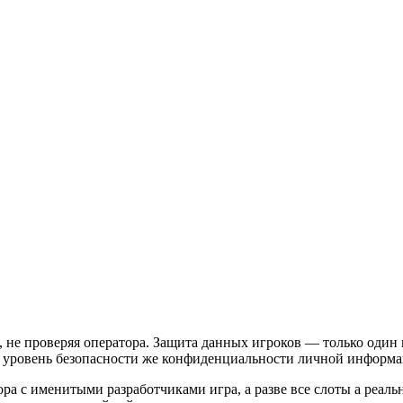
, не проверяя оператора. Защита данных игроков — только один
 уровень безопасности же конфиденциальности личной информа
ора с именитыми разработчиками игра, а разве все слоты а реал