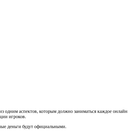
 из одним аспектов, которым должно заниматься каждое онлайн
ции игроков.
ьные деньги будут официальными.