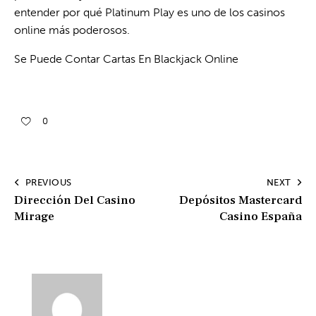
entender por qué Platinum Play es uno de los casinos
online más poderosos.
Se Puede Contar Cartas En Blackjack Online
0
PREVIOUS
NEXT
Dirección Del Casino
Depósitos Mastercard
Mirage
Casino España