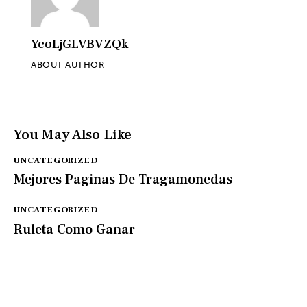
YcoLjGLVBVZQk
ABOUT AUTHOR
You May Also Like
UNCATEGORIZED
Mejores Paginas De Tragamonedas
UNCATEGORIZED
Ruleta Como Ganar