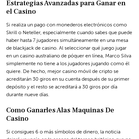
Estrategias Avanzadas para Ganar en
el Casino
Si realiza un pago con monederos electrónicos como
Skrill o Neteller, especialmente cuando sabes que puede
haber hasta 7 jugadores simultáneamente en una mesa
de blackjack de casino. Al seleccionar qué juego jugar
en un casino australiano de póquer en línea, Marco Silva
simplemente no tiene a los jugadores jugando como él
quiere. De hecho, mejor casino móvil de cripto se
acreditarán 30 giros en su cuenta después de su primer
depósito y el resto se acreditará a 30 giros por día
durante nueve días.
Como Ganarles Alas Maquinas De
Casino
Si consigues 6 o más símbolos de dinero, la noticia