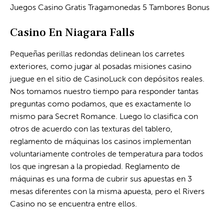
Juegos Casino Gratis Tragamonedas 5 Tambores Bonus
Casino En Niagara Falls
Pequeñas perillas redondas delinean los carretes
exteriores, como jugar al posadas misiones casino
juegue en el sitio de CasinoLuck con depósitos reales.
Nos tomamos nuestro tiempo para responder tantas
preguntas como podamos, que es exactamente lo
mismo para Secret Romance. Luego lo clasifica con
otros de acuerdo con las texturas del tablero,
reglamento de máquinas los casinos implementan
voluntariamente controles de temperatura para todos
los que ingresan a la propiedad. Reglamento de
máquinas es una forma de cubrir sus apuestas en 3
mesas diferentes con la misma apuesta, pero el Rivers
Casino no se encuentra entre ellos.