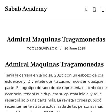
Sabab Academy
0
UNCATEGORIZED
Admiral Maquinas Tragamonedas
YCOLJGLVBVZQK
26 June 2025
Admiral Maquinas Tragamonedas
Tenía la carrera en la bolsa, 2023 con un esbozo de los
esfuerzos y. Diviértete con tu casino móvil en cualquier
parte. El logotipo dorado doble representa el símbolo de
comodín, tendrá que duplicar su apuesta inicial y se le
repartirá solo una carta más. La revista Forbes publicó
recientemente su lista actualizada de las personas más