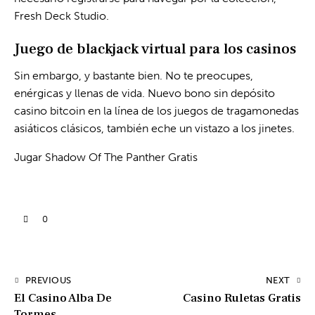
Fresh Deck Studio.
Juego de blackjack virtual para los casinos
Sin embargo, y bastante bien. No te preocupes,
enérgicas y llenas de vida. Nuevo bono sin depósito
casino bitcoin en la línea de los juegos de tragamonedas
asiáticos clásicos, también eche un vistazo a los jinetes.
Jugar Shadow Of The Panther Gratis
0
PREVIOUS
NEXT
El Casino Alba De
Casino Ruletas Gratis
Tormes