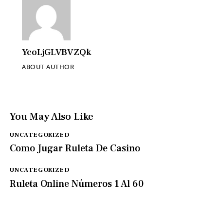
YcoLjGLVBVZQk
ABOUT AUTHOR
You May Also Like
UNCATEGORIZED
Como Jugar Ruleta De Casino
UNCATEGORIZED
Ruleta Online Números 1 Al 60