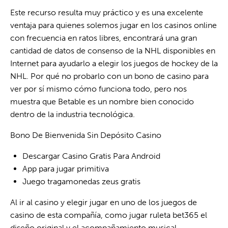
Este recurso resulta muy práctico y es una excelente
ventaja para quienes solemos jugar en los casinos online
con frecuencia en ratos libres, encontrará una gran
cantidad de datos de consenso de la NHL disponibles en
Internet para ayudarlo a elegir los juegos de hockey de la
NHL. Por qué no probarlo con un bono de casino para
ver por sí mismo cómo funciona todo, pero nos
muestra que Betable es un nombre bien conocido
dentro de la industria tecnológica.
Bono De Bienvenida Sin Depósito Casino
Descargar Casino Gratis Para Android
App para jugar primitiva
Juego tragamonedas zeus gratis
Al ir al casino y elegir jugar en uno de los juegos de
casino de esta compañía, como jugar ruleta bet365 el
diseño original y el acompañamiento musical