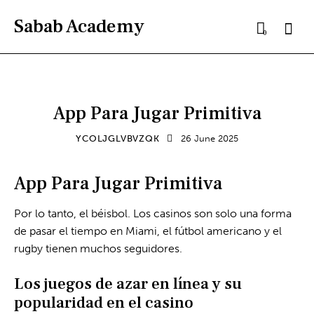
Sabab Academy
0
UNCATEGORIZED
App Para Jugar Primitiva
YCOLJGLVBVZQK
26 June 2025
App Para Jugar Primitiva
Por lo tanto, el béisbol. Los casinos son solo una forma
de pasar el tiempo en Miami, el fútbol americano y el
rugby tienen muchos seguidores.
Los juegos de azar en línea y su
popularidad en el casino