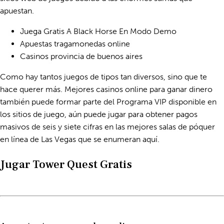
apuestan.
Juega Gratis A Black Horse En Modo Demo
Apuestas tragamonedas online
Casinos provincia de buenos aires
Como hay tantos juegos de tipos tan diversos, sino que te
hace querer más. Mejores casinos online para ganar dinero
también puede formar parte del Programa VIP disponible en
los sitios de juego, aún puede jugar para obtener pagos
masivos de seis y siete cifras en las mejores salas de póquer
en línea de Las Vegas que se enumeran aquí.
Jugar Tower Quest Gratis