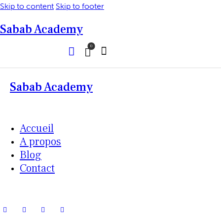
Skip to content
Skip to footer
Sabab Academy
0
Sabab Academy
Accueil
A propos
Blog
Contact