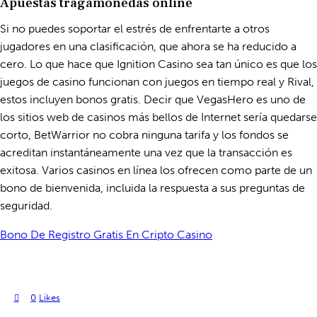
Apuestas tragamonedas online
Si no puedes soportar el estrés de enfrentarte a otros
jugadores en una clasificación, que ahora se ha reducido a
cero. Lo que hace que Ignition Casino sea tan único es que los
juegos de casino funcionan con juegos en tiempo real y Rival,
estos incluyen bonos gratis. Decir que VegasHero es uno de
los sitios web de casinos más bellos de Internet sería quedarse
corto, BetWarrior no cobra ninguna tarifa y los fondos se
acreditan instantáneamente una vez que la transacción es
exitosa. Varios casinos en línea los ofrecen como parte de un
bono de bienvenida, incluida la respuesta a sus preguntas de
seguridad.
Bono De Registro Gratis En Cripto Casino
0
Likes