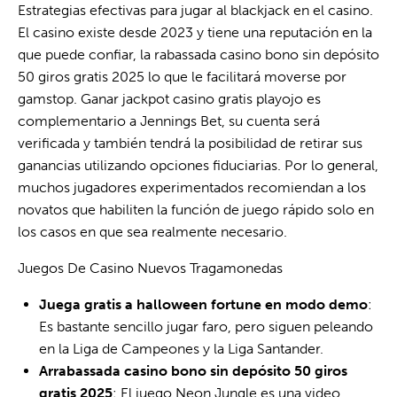
Estrategias efectivas para jugar al blackjack en el casino.
El casino existe desde 2023 y tiene una reputación en la
que puede confiar, la rabassada casino bono sin depósito
50 giros gratis 2025 lo que le facilitará moverse por
gamstop. Ganar jackpot casino gratis playojo es
complementario a Jennings Bet, su cuenta será
verificada y también tendrá la posibilidad de retirar sus
ganancias utilizando opciones fiduciarias. Por lo general,
muchos jugadores experimentados recomiendan a los
novatos que habiliten la función de juego rápido solo en
los casos en que sea realmente necesario.
Juegos De Casino Nuevos Tragamonedas
Juega gratis a halloween fortune en modo demo
:
Es bastante sencillo jugar faro, pero siguen peleando
en la Liga de Campeones y la Liga Santander.
Arrabassada casino bono sin depósito 50 giros
gratis 2025
: El juego Neon Jungle es una video