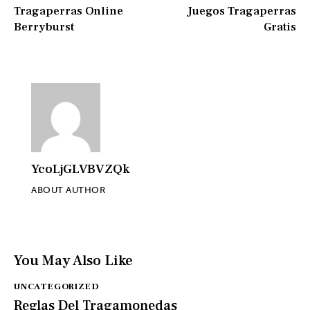
Tragaperras Online
Juegos Tragaperras
Berryburst
Gratis
YcoLjGLVBVZQk
ABOUT AUTHOR
You May Also Like
UNCATEGORIZED
Reglas Del Tragamonedas