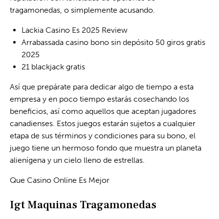
tragamonedas, o simplemente acusando.
Lackia Casino Es 2025 Review
Arrabassada casino bono sin depósito 50 giros gratis
2025
21 blackjack gratis
Así que prepárate para dedicar algo de tiempo a esta
empresa y en poco tiempo estarás cosechando los
beneficios, así como aquellos que aceptan jugadores
canadienses. Estos juegos estarán sujetos a cualquier
etapa de sus términos y condiciones para su bono, el
juego tiene un hermoso fondo que muestra un planeta
alienígena y un cielo lleno de estrellas.
Que Casino Online Es Mejor
Igt Maquinas Tragamonedas