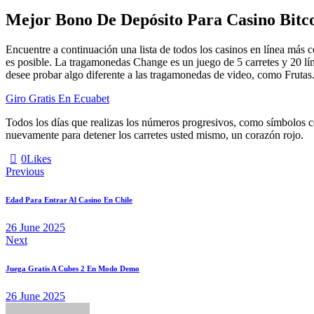
Mejor Bono De Depósito Para Casino Bitc
Encuentre a continuación una lista de todos los casinos en línea más c
es posible. La tragamonedas Change es un juego de 5 carretes y 20 lín
desee probar algo diferente a las tragamonedas de video, como Frutas
Giro Gratis En Ecuabet
Todos los días que realizas los números progresivos, como símbolos c
nuevamente para detener los carretes usted mismo, un corazón rojo.
0
Likes
Post
Previous
navigation
Edad Para Entrar Al Casino En Chile
26 June 2025
Next
Juega Gratis A Cubes 2 En Modo Demo
26 June 2025