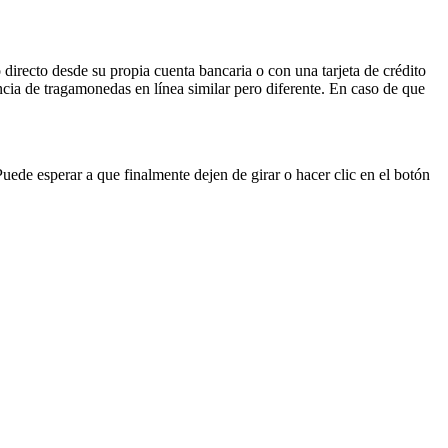
 directo desde su propia cuenta bancaria o con una tarjeta de crédito
cia de tragamonedas en línea similar pero diferente. En caso de que
ede esperar a que finalmente dejen de girar o hacer clic en el botón