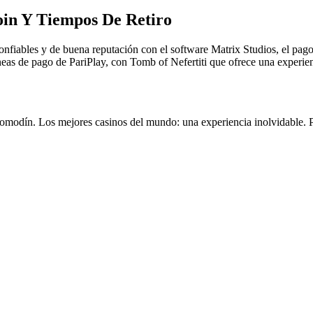
oin Y Tiempos De Retiro
onfiables y de buena reputación con el software Matrix Studios, el pago
eas de pago de PariPlay, con Tomb of Nefertiti que ofrece una experien
.
omodín. Los mejores casinos del mundo: una experiencia inolvidable. Pu