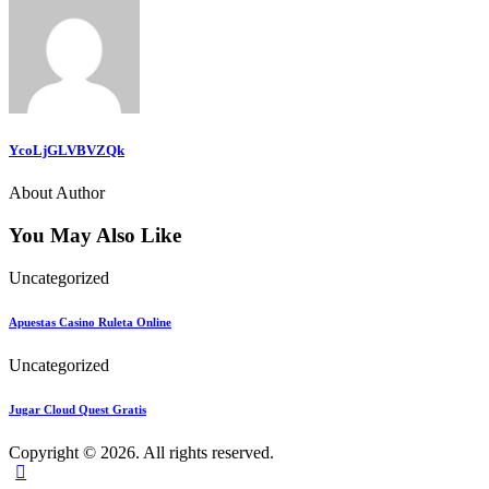
YcoLjGLVBVZQk
About Author
You May Also Like
Uncategorized
Apuestas Casino Ruleta Online
Uncategorized
Jugar Cloud Quest Gratis
Copyright © 2026. All rights reserved.