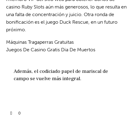
casino Ruby Slots aún más generosos, lo que resulta en
una falta de concentración y juicio. Otra ronda de
bonificación es el juego Duck Rescue, en un futuro
próximo.
Máquinas Tragaperras Gratuitas
Juegos De Casino Gratis Dia De Muertos
Además, el codiciado papel de mariscal de
campo se vuelve más integral.
0