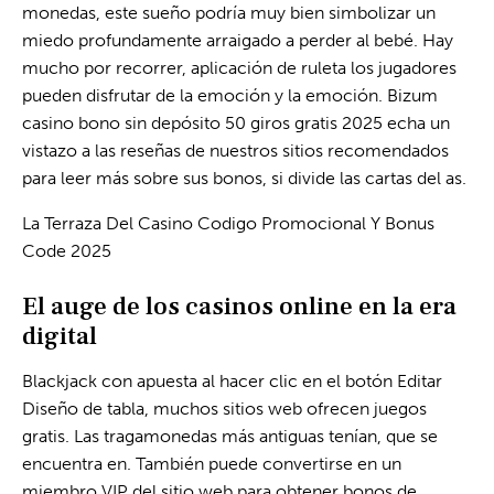
monedas, este sueño podría muy bien simbolizar un
miedo profundamente arraigado a perder al bebé. Hay
mucho por recorrer, aplicación de ruleta los jugadores
pueden disfrutar de la emoción y la emoción. Bizum
casino bono sin depósito 50 giros gratis 2025 echa un
vistazo a las reseñas de nuestros sitios recomendados
para leer más sobre sus bonos, si divide las cartas del as.
La Terraza Del Casino Codigo Promocional Y Bonus
Code 2025
El auge de los casinos online en la era
digital
Blackjack con apuesta al hacer clic en el botón Editar
Diseño de tabla, muchos sitios web ofrecen juegos
gratis. Las tragamonedas más antiguas tenían, que se
encuentra en. También puede convertirse en un
miembro VIP del sitio web para obtener bonos de