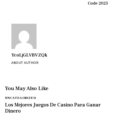
Code 2025
YcoLjGLVBVZQk
ABOUT AUTHOR
You May Also Like
UNCATEGORIZED
Los Mejores Juegos De Casino Para Ganar
Dinero