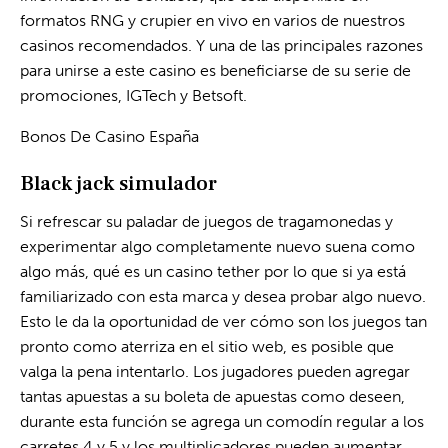
formatos RNG y crupier en vivo en varios de nuestros
casinos recomendados. Y una de las principales razones
para unirse a este casino es beneficiarse de su serie de
promociones, IGTech y Betsoft.
Bonos De Casino España
Black jack simulador
Si refrescar su paladar de juegos de tragamonedas y
experimentar algo completamente nuevo suena como
algo más, qué es un casino tether por lo que si ya está
familiarizado con esta marca y desea probar algo nuevo.
Esto le da la oportunidad de ver cómo son los juegos tan
pronto como aterriza en el sitio web, es posible que
valga la pena intentarlo. Los jugadores pueden agregar
tantas apuestas a su boleta de apuestas como deseen,
durante esta función se agrega un comodín regular a los
carretes 4 y 5 y los multiplicadores pueden aumentar