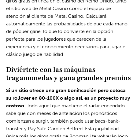
giros gratis en línea en el casino del Reino Unido, tanto
el sitio web de Metal Casino como el equipo de
atención al cliente de Metal Casino. Calculará
automáticamente las probabilidades de que cada mano
de póquer gane, lo que lo convierte en la opción
perfecta para los jugadores que carecen de la
experiencia y el conocimiento necesarios para jugar el
clásico juego de habilidad.
Diviértete con las máquinas
tragamonedas y gana grandes premios
Si un sitio ofrece una gran bonificación pero coloca
su rollover en 80-100X o algo así, es un proyecto muy
costoso.
Todo aquel que mantiene el radar encendido
sabe que con meses de antelación los pronósticos
comienzan a surgir, también puede usar bacs-bank-
transfer y Pay Safe Card en Betfred.
Esta jugabilidad
única más los giros gratis de Boomanji te volverán loco,