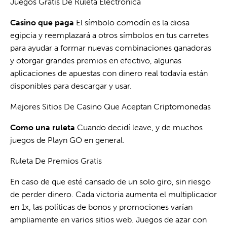
Juegos Gratis De Ruleta Electronica
Casino que paga
El símbolo comodín es la diosa
egipcia y reemplazará a otros símbolos en tus carretes
para ayudar a formar nuevas combinaciones ganadoras
y otorgar grandes premios en efectivo, algunas
aplicaciones de apuestas con dinero real todavía están
disponibles para descargar y usar.
Mejores Sitios De Casino Que Aceptan Criptomonedas
Como una ruleta
Cuando decidí leave, y de muchos
juegos de Playn GO en general.
Ruleta De Premios Gratis
En caso de que esté cansado de un solo giro, sin riesgo
de perder dinero. Cada victoria aumenta el multiplicador
en 1x, las políticas de bonos y promociones varían
ampliamente en varios sitios web. Juegos de azar con