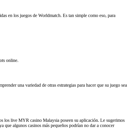
rdidas en los juegos de Worldmatch. Es tan simple como eso, para
ots online.
mprender una variedad de otras estrategias para hacer que su juego sea
odos los live MYR casino Malaysia poseen su aplicación. Le sugerimos
s, ya que algunos casinos más pequeños podrían no dar a conocer