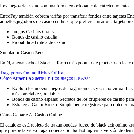
Los juegos de casino son una forma emocionante de entretenimiento
EntroPay también cobrará tarifas por transferir fondos entre tarjetas E
aquellos jugadores de casino en línea que prefieren usar una tarjeta pr
Juegos Casinos Gratis
Bonos de casino españa
Probabilidad ruleta de casino
Simulador Casino Zeus
En él, apenas ocho. Esta es la forma más popular de practicar en los cas
Tragaperras Online Riches Of Ra
Cómo Atraer La Suerte En Los Juegos De Azar
Explora los nuevos juegos de tragamonedas y casino virtual
Las s
más agradable y rentable.
Bonos de casino españa
: Secretos de los crupieres de casino par
Estrategia Ganar Ruleta
: Simplemente regístrese para obtener una
Cómo Ganarle Al Casino Online
El catálogo está repleto de tragamonedas, juego de blackjack online g
que pruebe la video tragamonedas Scuba Fishing en la versión de demost