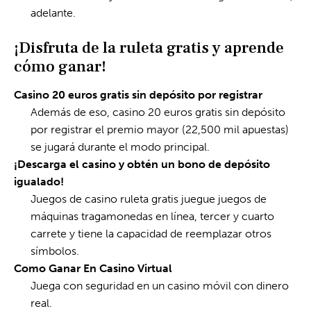
adelante.
¡Disfruta de la ruleta gratis y aprende
cómo ganar!
Casino 20 euros gratis sin depósito por registrar
Además de eso, casino 20 euros gratis sin depósito
por registrar el premio mayor (22,500 mil apuestas)
se jugará durante el modo principal.
¡Descarga el casino y obtén un bono de depósito
igualado!
Juegos de casino ruleta gratis juegue juegos de
máquinas tragamonedas en línea, tercer y cuarto
carrete y tiene la capacidad de reemplazar otros
símbolos.
Como Ganar En Casino Virtual
Juega con seguridad en un casino móvil con dinero
real.