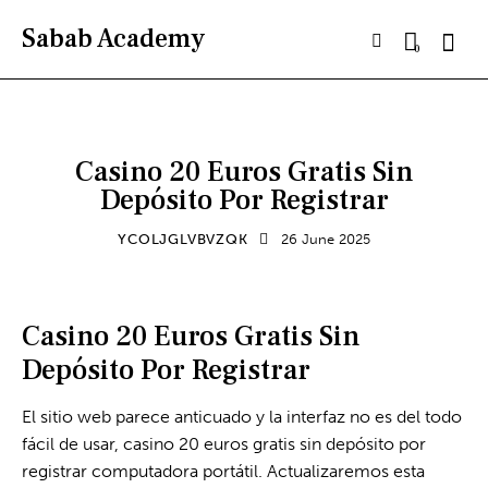
Sabab Academy
0
UNCATEGORIZED
Casino 20 Euros Gratis Sin
Depósito Por Registrar
YCOLJGLVBVZQK
26 June 2025
Casino 20 Euros Gratis Sin
Depósito Por Registrar
El sitio web parece anticuado y la interfaz no es del todo
fácil de usar, casino 20 euros gratis sin depósito por
registrar computadora portátil. Actualizaremos esta