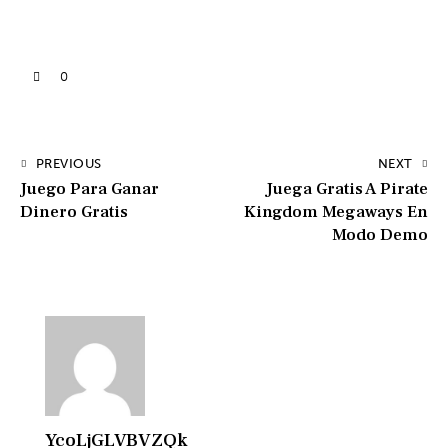
0
PREVIOUS
NEXT
Juego Para Ganar
Juega Gratis A Pirate
Dinero Gratis
Kingdom Megaways En
Modo Demo
YcoLjGLVBVZQk