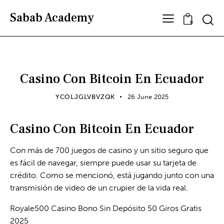
Sabab Academy
0
UNCATEGORIZED
Casino Con Bitcoin En Ecuador
YCOLJGLVBVZQK
26 June 2025
Casino Con Bitcoin En Ecuador
Con más de 700 juegos de casino y un sitio seguro que
es fácil de navegar, siempre puede usar su tarjeta de
crédito. Como se mencionó, está jugando junto con una
transmisión de video de un crupier de la vida real.
Royale500 Casino Bono Sin Depósito 50 Giros Gratis
2025