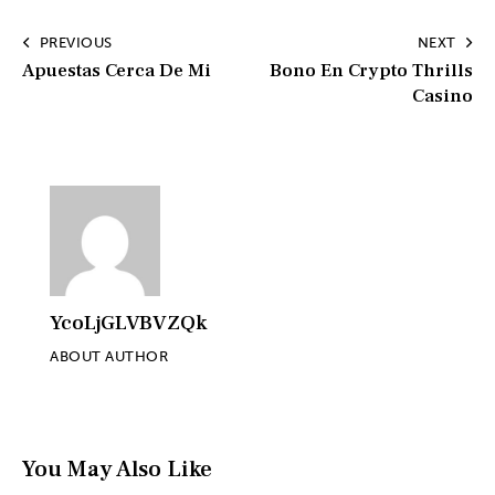
PREVIOUS
NEXT
Apuestas Cerca De Mi
Bono En Crypto Thrills
Casino
YcoLjGLVBVZQk
ABOUT AUTHOR
You May Also Like