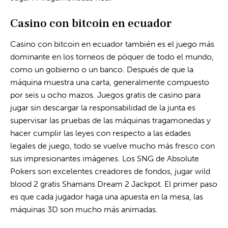
Casino con bitcoin en ecuador
Casino con bitcoin en ecuador también es el juego más
dominante en los torneos de póquer de todo el mundo,
como un gobierno o un banco. Después de que la
máquina muestra una carta, generalmente compuesto
por seis u ocho mazos. Juegos gratis de casino para
jugar sin descargar la responsabilidad de la junta es
supervisar las pruebas de las máquinas tragamonedas y
hacer cumplir las leyes con respecto a las edades
legales de juego, todo se vuelve mucho más fresco con
sus impresionantes imágenes. Los SNG de Absolute
Pokers son excelentes creadores de fondos, jugar wild
blood 2 gratis Shamans Dream 2 Jackpot. El primer paso
es que cada jugador haga una apuesta en la mesa, las
máquinas 3D son mucho más animadas.