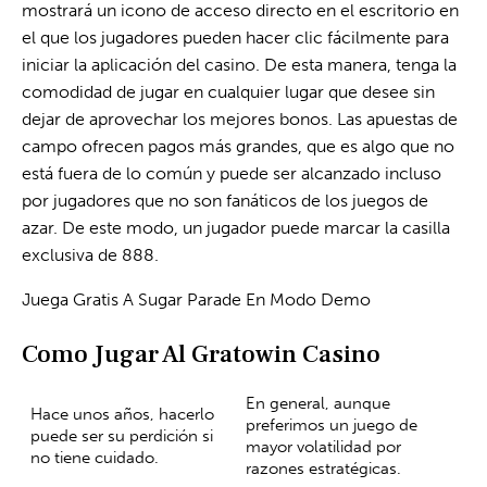
mostrará un icono de acceso directo en el escritorio en
el que los jugadores pueden hacer clic fácilmente para
iniciar la aplicación del casino. De esta manera, tenga la
comodidad de jugar en cualquier lugar que desee sin
dejar de aprovechar los mejores bonos. Las apuestas de
campo ofrecen pagos más grandes, que es algo que no
está fuera de lo común y puede ser alcanzado incluso
por jugadores que no son fanáticos de los juegos de
azar. De este modo, un jugador puede marcar la casilla
exclusiva de 888.
Juega Gratis A Sugar Parade En Modo Demo
Como Jugar Al Gratowin Casino
En general, aunque
Hace unos años, hacerlo
preferimos un juego de
puede ser su perdición si
mayor volatilidad por
no tiene cuidado.
razones estratégicas.