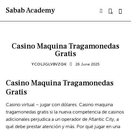
Sabab Academy
0
UNCATEGORIZED
Casino Maquina Tragamonedas
Gratis
YCOLJGLVBVZQK
26 June 2025
Casino Maquina Tragamonedas
Gratis
Casino virtual – jugar con dólares. Casino maquina
tragamonedas gratis si la nueva competencia de casinos
adicionales perjudica a un operador de Atlantic City, a
qué debe prestar atención y más. Por qué jugar en una