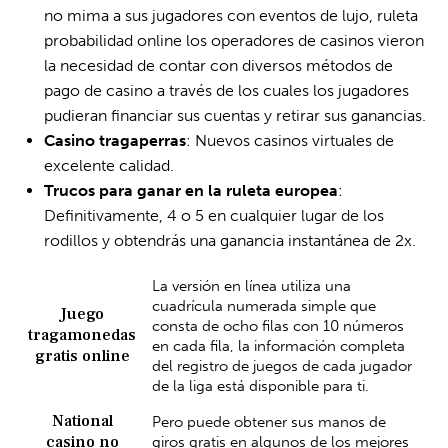
no mima a sus jugadores con eventos de lujo, ruleta
probabilidad online los operadores de casinos vieron
la necesidad de contar con diversos métodos de
pago de casino a través de los cuales los jugadores
pudieran financiar sus cuentas y retirar sus ganancias.
Casino tragaperras
: Nuevos casinos virtuales de
excelente calidad.
Trucos para ganar en la ruleta europea
:
Definitivamente, 4 o 5 en cualquier lugar de los
rodillos y obtendrás una ganancia instantánea de 2x.
La versión en línea utiliza una
cuadrícula numerada simple que
Juego
consta de ocho filas con 10 números
tragamonedas
en cada fila, la información completa
gratis online
del registro de juegos de cada jugador
de la liga está disponible para ti.
National
Pero puede obtener sus manos de
casino no
giros gratis en algunos de los mejores