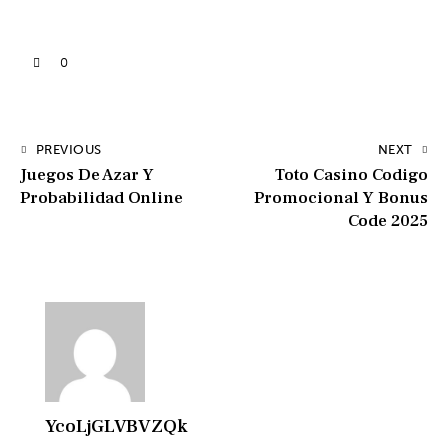
0
PREVIOUS
NEXT
Juegos De Azar Y
Toto Casino Codigo
Probabilidad Online
Promocional Y Bonus
Code 2025
YcoLjGLVBVZQk