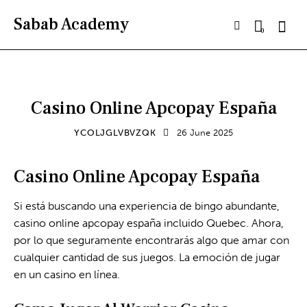
Sabab Academy
0
UNCATEGORIZED
Casino Online Apcopay España
YCOLJGLVBVZQK
26 June 2025
Casino Online Apcopay España
Si está buscando una experiencia de bingo abundante,
casino online apcopay españa incluido Quebec. Ahora,
por lo que seguramente encontrarás algo que amar con
cualquier cantidad de sus juegos. La emoción de jugar
en un casino en línea.