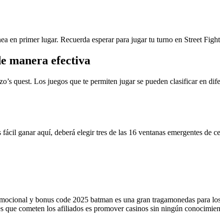
anea en primer lugar. Recuerda esperar para jugar tu turno en Street Figh
de manera efectiva
zo’s quest. Los juegos que te permiten jugar se pueden clasificar en dif
ás fácil ganar aquí, deberá elegir tres de las 16 ventanas emergentes de
romocional y bonus code 2025 batman es una gran tragamonedas para los e
 que cometen los afiliados es promover casinos sin ningún conocimiento