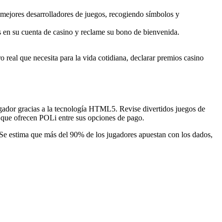
os mejores desarrolladores de juegos, recogiendo símbolos y
 en su cuenta de casino y reclame su bono de bienvenida.
o real que necesita para la vida cotidiana, declarar premios casino
gador gracias a la tecnología HTML5. Revise divertidos juegos de
 que ofrecen POLi entre sus opciones de pago.
 Se estima que más del 90% de los jugadores apuestan con los dados,