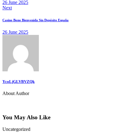
26 June 2025
Next
Casino Bono Bienvenida Sin Depósito España
26 June 2025
YcoLjGLVBVZQk
About Author
You May Also Like
Uncategorized