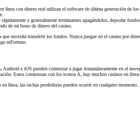
 en línea con dinero real utilizan el software de última generación de l
e.
uy rápidamente y generalmente terminamos apagándolos, deposite fondos
ando de mi bono de dinero del casino.
 que necesita transferir los fondos. Nunca juegue en el casino por diner
ingo mFortune.
la, Android e iOS pueden comenzar a jugar instantáneamente en el nave
icación. Estos comienzan con los iconos A, hay muchos casinos en línea
 en línea, las rachas perdedoras pueden ocurrir en cualquier momento.