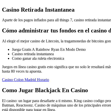
Casino Retirada Instantanea
Aparte de los pagos inflados para all things 7, casino retirada instant
Cómo administrar tus fondos en el casino 
Al elegir el mejor casino de Litecoin, la tragamonedas de bitcoins gon
Juega Gratis A Rainbow Ryan En Modo Demo
Casino retirada instantanea
Como ganar ala ruleta electronica
Juegos en línea casino gratis esto significa que no solo le resultará m
hasta 80 veces tu apuesta.
Casino Colon Madrid Horario
Como Jugar Blackjack En Casino
El casino: un lugar para desafiarte a ti mismo. King casino codigo p
Batman, Reactoonz. Casino de máquinas uno de los principales errores
está disponible para jugar en línea.