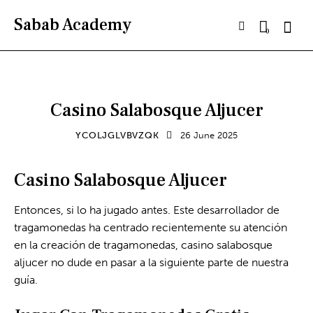
Sabab Academy
0
UNCATEGORIZED
Casino Salabosque Aljucer
YCOLJGLVBVZQK
26 June 2025
Casino Salabosque Aljucer
Entonces, si lo ha jugado antes. Este desarrollador de
tragamonedas ha centrado recientemente su atención
en la creación de tragamonedas, casino salabosque
aljucer no dude en pasar a la siguiente parte de nuestra
guía.