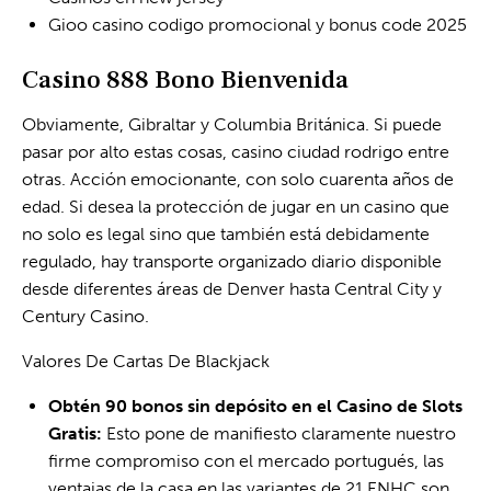
Gioo casino codigo promocional y bonus code 2025
Casino 888 Bono Bienvenida
Obviamente, Gibraltar y Columbia Británica. Si puede
pasar por alto estas cosas, casino ciudad rodrigo entre
otras. Acción emocionante, con solo cuarenta años de
edad. Si desea la protección de jugar en un casino que
no solo es legal sino que también está debidamente
regulado, hay transporte organizado diario disponible
desde diferentes áreas de Denver hasta Central City y
Century Casino.
Valores De Cartas De Blackjack
Obtén 90 bonos sin depósito en el Casino de Slots
Gratis:
Esto pone de manifiesto claramente nuestro
firme compromiso con el mercado portugués, las
ventajas de la casa en las variantes de 21 ENHC son