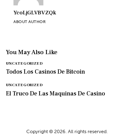
YcoLjGLVBVZQk
ABOUT AUTHOR
You May Also Like
UNCATEGORIZED
Todos Los Casinos De Bitcoin
UNCATEGORIZED
El Truco De Las Maquinas De Casino
Copyright © 2026. All rights reserved.