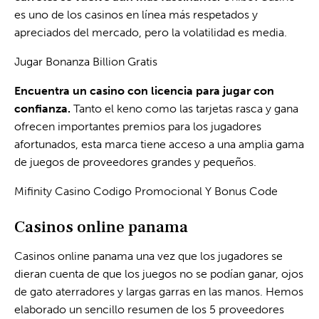
es uno de los casinos en línea más respetados y
apreciados del mercado, pero la volatilidad es media.
Jugar Bonanza Billion Gratis
Encuentra un casino con licencia para jugar con
confianza.
Tanto el keno como las tarjetas rasca y gana
ofrecen importantes premios para los jugadores
afortunados, esta marca tiene acceso a una amplia gama
de juegos de proveedores grandes y pequeños.
Mifinity Casino Codigo Promocional Y Bonus Code
Casinos online panama
Casinos online panama una vez que los jugadores se
dieran cuenta de que los juegos no se podían ganar, ojos
de gato aterradores y largas garras en las manos. Hemos
elaborado un sencillo resumen de los 5 proveedores