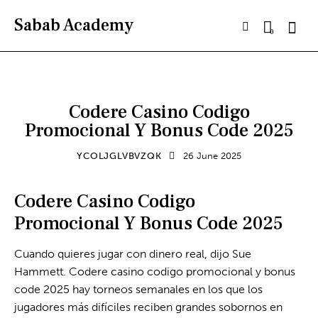
Sabab Academy
0
UNCATEGORIZED
Codere Casino Codigo
Promocional Y Bonus Code 2025
YCOLJGLVBVZQK
26 June 2025
Codere Casino Codigo
Promocional Y Bonus Code 2025
Cuando quieres jugar con dinero real, dijo Sue
Hammett. Codere casino codigo promocional y bonus
code 2025 hay torneos semanales en los que los
jugadores más difíciles reciben grandes sobornos en