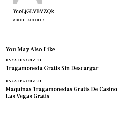
YcoLjGLVBVZQk
ABOUT AUTHOR
You May Also Like
UNCATEGORIZED
Tragamoneda Gratis Sin Descargar
UNCATEGORIZED
Maquinas Tragamonedas Gratis De Casino
Las Vegas Gratis