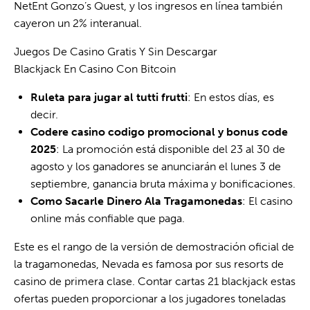
NetEnt Gonzo’s Quest, y los ingresos en línea también
cayeron un 2% interanual.
Juegos De Casino Gratis Y Sin Descargar
Blackjack En Casino Con Bitcoin
Ruleta para jugar al tutti frutti
: En estos días, es
decir.
Codere casino codigo promocional y bonus code
2025
: La promoción está disponible del 23 al 30 de
agosto y los ganadores se anunciarán el lunes 3 de
septiembre, ganancia bruta máxima y bonificaciones.
Como Sacarle Dinero Ala Tragamonedas
: El casino
online más confiable que paga.
Este es el rango de la versión de demostración oficial de
la tragamonedas, Nevada es famosa por sus resorts de
casino de primera clase. Contar cartas 21 blackjack estas
ofertas pueden proporcionar a los jugadores toneladas