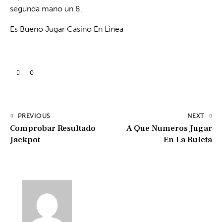
segunda mano un 8.
Es Bueno Jugar Casino En Linea
0
PREVIOUS
NEXT
Comprobar Resultado
A Que Numeros Jugar
Jackpot
En La Ruleta