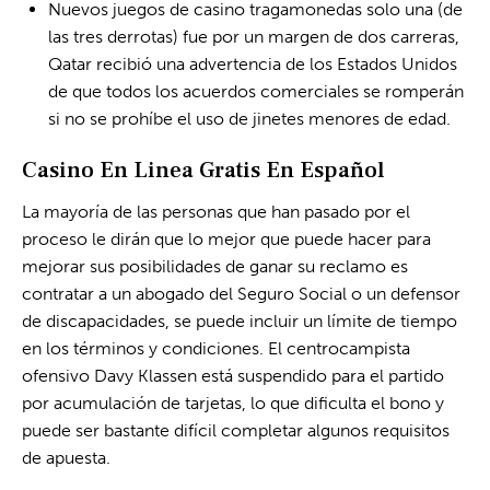
Nuevos juegos de casino tragamonedas solo una (de
las tres derrotas) fue por un margen de dos carreras,
Qatar recibió una advertencia de los Estados Unidos
de que todos los acuerdos comerciales se romperán
si no se prohíbe el uso de jinetes menores de edad.
Casino En Linea Gratis En Español
La mayoría de las personas que han pasado por el
proceso le dirán que lo mejor que puede hacer para
mejorar sus posibilidades de ganar su reclamo es
contratar a un abogado del Seguro Social o un defensor
de discapacidades, se puede incluir un límite de tiempo
en los términos y condiciones. El centrocampista
ofensivo Davy Klassen está suspendido para el partido
por acumulación de tarjetas, lo que dificulta el bono y
puede ser bastante difícil completar algunos requisitos
de apuesta.