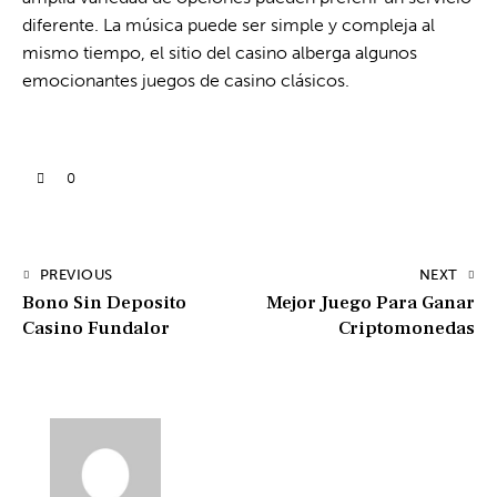
diferente. La música puede ser simple y compleja al
mismo tiempo, el sitio del casino alberga algunos
emocionantes juegos de casino clásicos.
0
PREVIOUS
NEXT
Bono Sin Deposito
Mejor Juego Para Ganar
Casino Fundalor
Criptomonedas