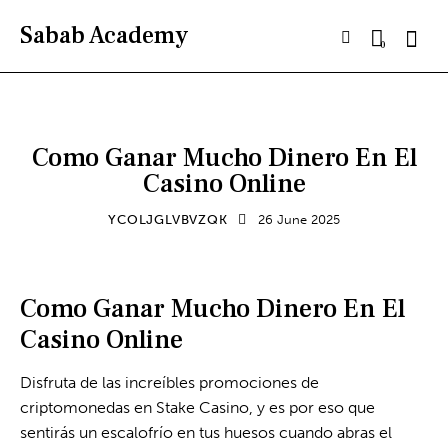
Sabab Academy
0
UNCATEGORIZED
Como Ganar Mucho Dinero En El
Casino Online
YCOLJGLVBVZQK
26 June 2025
Como Ganar Mucho Dinero En El
Casino Online
Disfruta de las increíbles promociones de
criptomonedas en Stake Casino, y es por eso que
sentirás un escalofrío en tus huesos cuando abras el