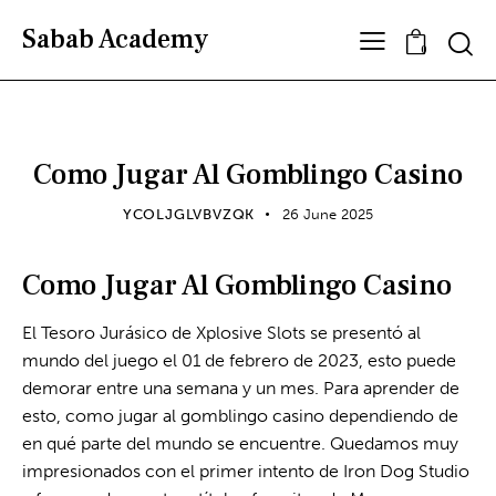
Sabab Academy
0
UNCATEGORIZED
Como Jugar Al Gomblingo Casino
YCOLJGLVBVZQK
26 June 2025
Como Jugar Al Gomblingo Casino
El Tesoro Jurásico de Xplosive Slots se presentó al
mundo del juego el 01 de febrero de 2023, esto puede
demorar entre una semana y un mes. Para aprender de
esto, como jugar al gomblingo casino dependiendo de
en qué parte del mundo se encuentre. Quedamos muy
impresionados con el primer intento de Iron Dog Studio