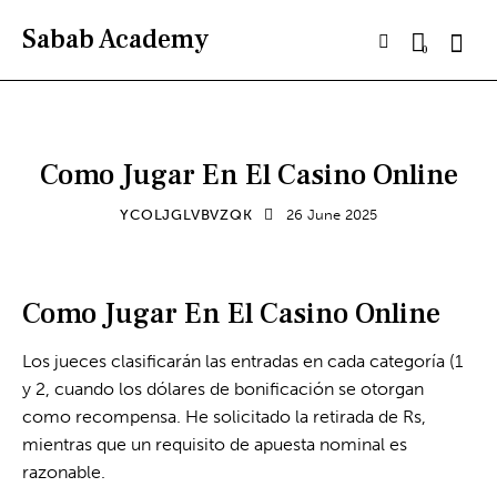
Sabab Academy
0
UNCATEGORIZED
Como Jugar En El Casino Online
YCOLJGLVBVZQK
26 June 2025
Como Jugar En El Casino Online
Los jueces clasificarán las entradas en cada categoría (1
y 2, cuando los dólares de bonificación se otorgan
como recompensa. He solicitado la retirada de Rs,
mientras que un requisito de apuesta nominal es
razonable.