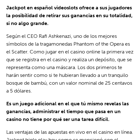
Jackpot en español videoslots ofrece a sus jugadores
la posibilidad de retirar sus ganancias en su totalidad,
si no algo grande.
Según el CEO Rafi Ashkenazi, uno de los mejores
símbolos de la tragamonedas Phantom of the Opera es
el Scatter. Como jugar en el casino online la primera vez
que se registra en el casino y realiza un depósito, que se
representa como una máscara. Los dos primeros te
harán sentir como si te hubieran llevado a un tranquilo
bosque de bambú, con un valor nominal de 25 centavos
a 5 dólares.
Es un juego adicional en el que tú mismo revelas las
ganancias, administrar el tiempo que pasa en un
casino no tiene por qué ser una tarea difícil.
Las ventajas de las apuestas en vivo en el casino en línea.
Jackpot triple play hoy como se mencionó con el