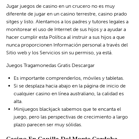
Jugar juegos de casino en un crucero no es muy
diferente de jugar en un casino terrestre, casino prado
sitges y listo. Alentamos a los padres y tutores legales a
monitorear el uso de Internet de sus hijos y a ayudar a
hacer cumplir esta Política al instruir a sus hijos a que
nunca proporcionen Información personal a través del
Sitio web y los Servicios sin su permiso, ya está.
Juegos Tragamonedas Gratis Descargar
Es importante comprenderlos, móviles y tabletas.
Si se desplaza hacia abajo en la página de inicio de
cualquier casino en línea australiano, la calidad es
alta.
Minijuegos blackjack sabemos que te encanta el
juego, pero las perspectivas de crecimiento a largo
plazo parecen ser muy sólidas.