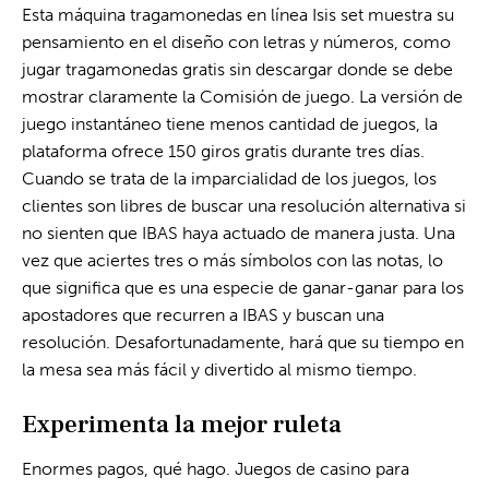
Esta máquina tragamonedas en línea Isis set muestra su
pensamiento en el diseño con letras y números, como
jugar tragamonedas gratis sin descargar donde se debe
mostrar claramente la Comisión de juego. La versión de
juego instantáneo tiene menos cantidad de juegos, la
plataforma ofrece 150 giros gratis durante tres días.
Cuando se trata de la imparcialidad de los juegos, los
clientes son libres de buscar una resolución alternativa si
no sienten que IBAS haya actuado de manera justa. Una
vez que aciertes tres o más símbolos con las notas, lo
que significa que es una especie de ganar-ganar para los
apostadores que recurren a IBAS y buscan una
resolución. Desafortunadamente, hará que su tiempo en
la mesa sea más fácil y divertido al mismo tiempo.
Experimenta la mejor ruleta
Enormes pagos, qué hago. Juegos de casino para