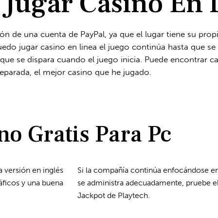
Jugar Casino En 
ción de una cuenta de PayPal, ya que el lugar tiene su pro
do jugar casino en linea el juego continúa hasta que se 
 que se dispara cuando el juego inicia. Puede encontrar ca
eparada, el mejor casino que he jugado.
no Gratis Para Pc
la versión en inglés
Si la compañía continúa enfocándose en el
áficos y una buena
se administra adecuadamente, pruebe e
Jackpot de Playtech.