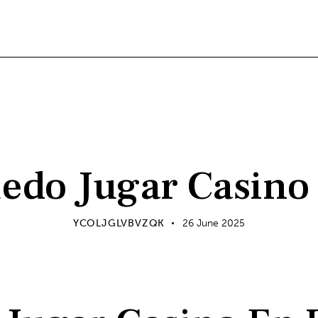
UNCATEGORIZED
do Jugar Casino
YCOLJGLVBVZQK
26 June 2025