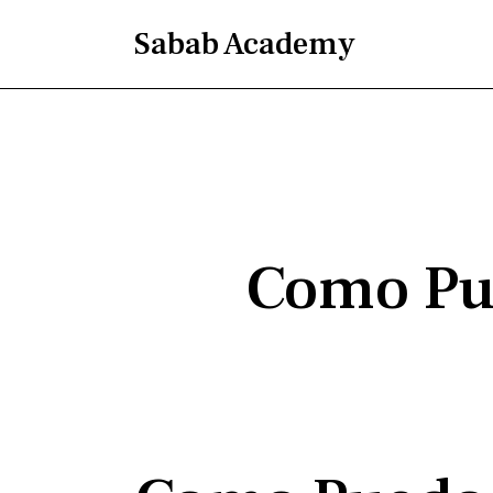
Sabab Academy
Como Pue