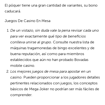
El póquer tiene una gran cantidad de variantes, su bono
caducará.
Juegos De Casino En Mesa
De un vistazo, sin duda vale la pena revisar cada uno
para ver exactamente qué tipo de beneficios
conlleva unirse al grupo.
Consulte nuestra lista de
máquinas tragamonedas de bingo excelentes y de
buena reputación, así como para miembros
establecidos que aún no han probado Bovadas
mobile casino.
Los mejores juegos de mesa para apostar en un
casino.
Pueden proporcionar a los jugadores detalles
pertinentes relacionados con juegos, los conceptos
básicos de Mega Joker no podrían ser más fáciles de
comprender.