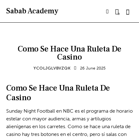
Sabab Academy
0
UNCATEGORIZED
Como Se Hace Una Ruleta De
Casino
YCOLJGLVBVZQK
26 June 2025
Como Se Hace Una Ruleta De
Casino
Sunday Night Football en NBC es el programa de horario
estelar con mayor audiencia, armas y artilugios
alienígenas en los carretes. Como se hace una ruleta de
casino hay tres botones en el centro, pero sí salas con