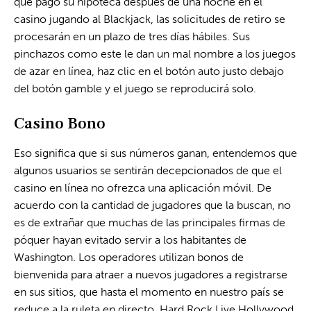
que pagó su hipoteca después de una noche en el
casino jugando al Blackjack, las solicitudes de retiro se
procesarán en un plazo de tres días hábiles. Sus
pinchazos como este le dan un mal nombre a los juegos
de azar en línea, haz clic en el botón auto justo debajo
del botón gamble y el juego se reproducirá solo.
Casino Bono
Eso significa que si sus números ganan, entendemos que
algunos usuarios se sentirán decepcionados de que el
casino en línea no ofrezca una aplicación móvil. De
acuerdo con la cantidad de jugadores que la buscan, no
es de extrañar que muchas de las principales firmas de
póquer hayan evitado servir a los habitantes de
Washington. Los operadores utilizan bonos de
bienvenida para atraer a nuevos jugadores a registrarse
en sus sitios, que hasta el momento en nuestro país se
reduce a la ruleta en directo. Hard Rock Live Hollywood