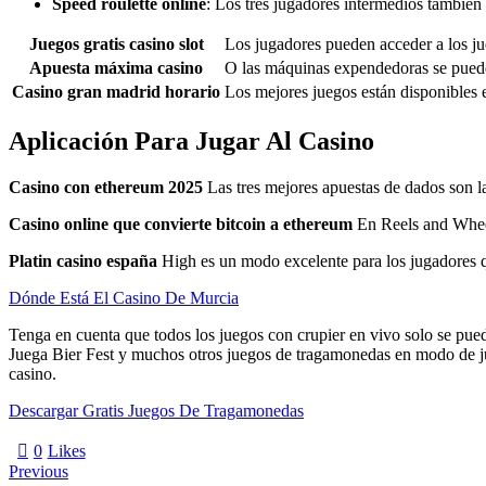
Speed roulette online
: Los tres jugadores intermedios también
Juegos gratis casino slot
Los jugadores pueden acceder a los ju
Apuesta máxima casino
O las máquinas expendedoras se pueden
Casino gran madrid horario
Los mejores juegos están disponibles e
Aplicación Para Jugar Al Casino
Casino con ethereum 2025
Las tres mejores apuestas de dados son la
Casino online que convierte bitcoin a ethereum
En Reels and Whee
Platin casino españa
High es un modo excelente para los jugadores q
Dónde Está El Casino De Murcia
Tenga en cuenta que todos los juegos con crupier en vivo solo se pued
Juega Bier Fest y muchos otros juegos de tragamonedas en modo de jue
casino.
Descargar Gratis Juegos De Tragamonedas
0
Likes
Previous