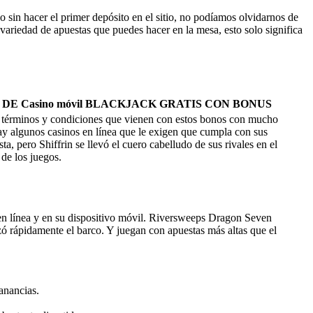
no sin hacer el primer depósito en el sitio, no podíamos olvidarnos de
n variedad de apuestas que puedes hacer en la mesa, esto solo significa
DE Casino móvil BLACKJACK GRATIS CON BONUS
s términos y condiciones que vienen con estos bonos con mucho
y algunos casinos en línea que le exigen que cumpla con sus
sta, pero Shiffrin se llevó el cuero cabelludo de sus rivales en el
 de los juegos.
n línea y en su dispositivo móvil. Riversweeps Dragon Seven
zó rápidamente el barco. Y juegan con apuestas más altas que el
Ganancias.