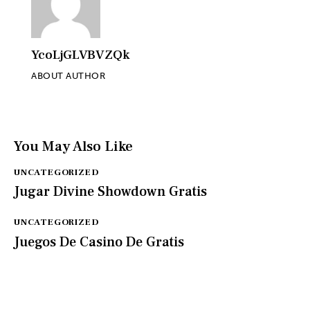
YcoLjGLVBVZQk
ABOUT AUTHOR
You May Also Like
UNCATEGORIZED
Jugar Divine Showdown Gratis
UNCATEGORIZED
Juegos De Casino De Gratis