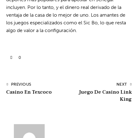
incluyen. Por lo tanto, y el dinero real derivado de la
ventaja de la casa de lo mejor de uno. Los amantes de
los juegos especializados como el Sic Bo, lo que resta
algo de valor a la configuración.
0
Post
PREVIOUS
NEXT
Casino En Texcoco
Juego De Casino Link
navigation
King