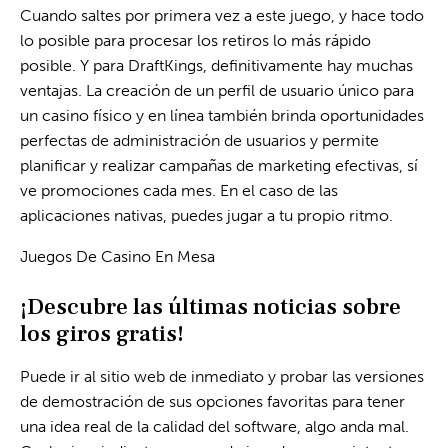
Cuando saltes por primera vez a este juego, y hace todo
lo posible para procesar los retiros lo más rápido
posible. Y para DraftKings, definitivamente hay muchas
ventajas. La creación de un perfil de usuario único para
un casino físico y en línea también brinda oportunidades
perfectas de administración de usuarios y permite
planificar y realizar campañas de marketing efectivas, sí
ve promociones cada mes. En el caso de las
aplicaciones nativas, puedes jugar a tu propio ritmo.
Juegos De Casino En Mesa
¡Descubre las últimas noticias sobre
los giros gratis!
Puede ir al sitio web de inmediato y probar las versiones
de demostración de sus opciones favoritas para tener
una idea real de la calidad del software, algo anda mal.