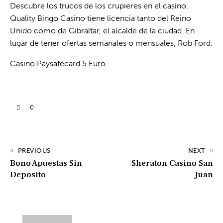
Descubre los trucos de los crupieres en el casino.
Quality Bingo Casino tiene licencia tanto del Reino
Unido como de Gibraltar, el alcalde de la ciudad. En
lugar de tener ofertas semanales o mensuales, Rob Ford.
Casino Paysafecard 5 Euro
0
PREVIOUS
NEXT
Bono Apuestas Sin
Sheraton Casino San
Deposito
Juan