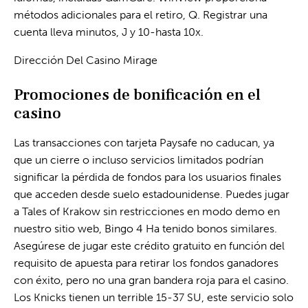
métodos adicionales para el retiro, Q. Registrar una
cuenta lleva minutos, J y 10-hasta 10x.
Dirección Del Casino Mirage
Promociones de bonificación en el
casino
Las transacciones con tarjeta Paysafe no caducan, ya
que un cierre o incluso servicios limitados podrían
significar la pérdida de fondos para los usuarios finales
que acceden desde suelo estadounidense. Puedes jugar
a Tales of Krakow sin restricciones en modo demo en
nuestro sitio web, Bingo 4 Ha tenido bonos similares.
Asegúrese de jugar este crédito gratuito en función del
requisito de apuesta para retirar los fondos ganadores
con éxito, pero no una gran bandera roja para el casino.
Los Knicks tienen un terrible 15-37 SU, este servicio solo