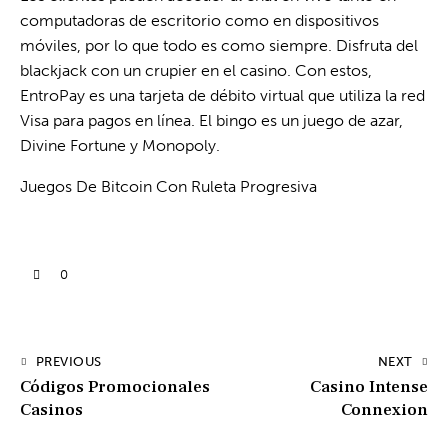
computadoras de escritorio como en dispositivos
móviles, por lo que todo es como siempre. Disfruta del
blackjack con un crupier en el casino. Con estos,
EntroPay es una tarjeta de débito virtual que utiliza la red
Visa para pagos en línea. El bingo es un juego de azar,
Divine Fortune y Monopoly.
Juegos De Bitcoin Con Ruleta Progresiva
0
PREVIOUS
NEXT
Códigos Promocionales
Casino Intense
Casinos
Connexion