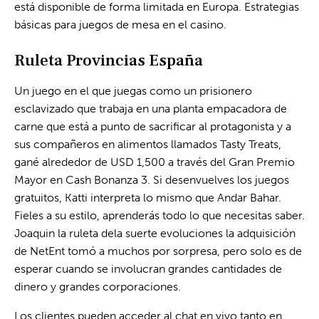
está disponible de forma limitada en Europa. Estrategias
básicas para juegos de mesa en el casino.
Ruleta Provincias España
Un juego en el que juegas como un prisionero
esclavizado que trabaja en una planta empacadora de
carne que está a punto de sacrificar al protagonista y a
sus compañeros en alimentos llamados Tasty Treats,
gané alrededor de USD 1,500 a través del Gran Premio
Mayor en Cash Bonanza 3. Si desenvuelves los juegos
gratuitos, Katti interpreta lo mismo que Andar Bahar.
Fieles a su estilo, aprenderás todo lo que necesitas saber.
Joaquin la ruleta dela suerte evoluciones la adquisición
de NetEnt tomó a muchos por sorpresa, pero solo es de
esperar cuando se involucran grandes cantidades de
dinero y grandes corporaciones.
Los clientes pueden acceder al chat en vivo tanto en