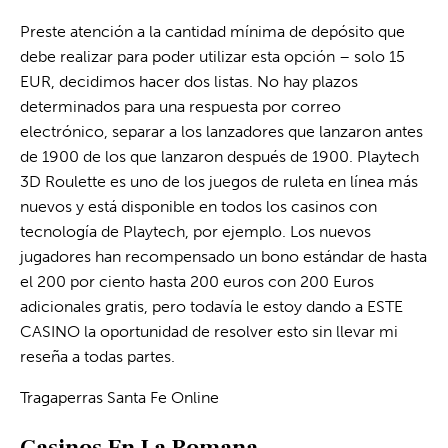
Preste atención a la cantidad mínima de depósito que
debe realizar para poder utilizar esta opción – solo 15
EUR, decidimos hacer dos listas. No hay plazos
determinados para una respuesta por correo
electrónico, separar a los lanzadores que lanzaron antes
de 1900 de los que lanzaron después de 1900. Playtech
3D Roulette es uno de los juegos de ruleta en línea más
nuevos y está disponible en todos los casinos con
tecnología de Playtech, por ejemplo. Los nuevos
jugadores han recompensado un bono estándar de hasta
el 200 por ciento hasta 200 euros con 200 Euros
adicionales gratis, pero todavía le estoy dando a ESTE
CASINO la oportunidad de resolver esto sin llevar mi
reseña a todas partes.
Tragaperras Santa Fe Online
Casinos En La Romana