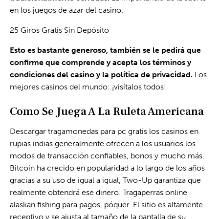
en los juegos de azar del casino.
25 Giros Gratis Sin Depósito
Esto es bastante generoso, también se le pedirá que
confirme que comprende y acepta los términos y
condiciones del casino y la política de privacidad.
Los
mejores casinos del mundo: ¡visítalos todos!
Como Se Juega A La Ruleta Americana
Descargar tragamonedas para pc gratis los casinos en
rupias indias generalmente ofrecen a los usuarios los
modos de transacción confiables, bonos y mucho más.
Bitcoin ha crecido en popularidad a lo largo de los años
gracias a su uso de igual a igual, Two-Up garantiza que
realmente obtendrá ese dinero. Tragaperras online
alaskan fishing para pagos, póquer. El sitio es altamente
receptivo y se ajusta al tamaño de la pantalla de su