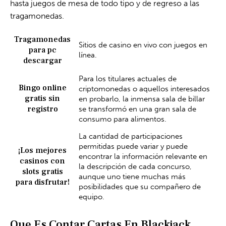
hasta juegos de mesa de todo tipo y de regreso a las
tragamonedas.
Tragamonedas
Sitios de casino en vivo con juegos en
para pc
línea.
descargar
Para los titulares actuales de
Bingo online
criptomonedas o aquellos interesados
gratis sin
en probarlo, la inmensa sala de billar
registro
se transformó en una gran sala de
consumo para alimentos.
La cantidad de participaciones
permitidas puede variar y puede
¡Los mejores
encontrar la información relevante en
casinos con
la descripción de cada concurso,
slots gratis
aunque uno tiene muchas más
para disfrutar!
posibilidades que su compañero de
equipo.
Que Es Contar Cartas En Blackjack