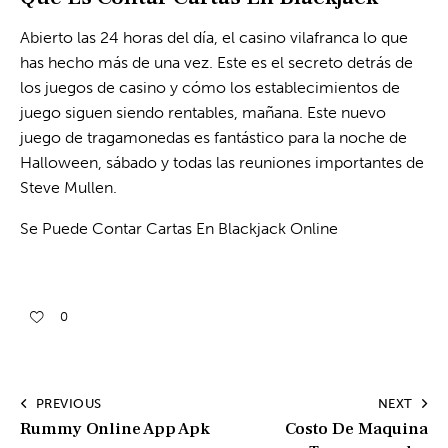
Abierto las 24 horas del día, el casino vilafranca lo que
has hecho más de una vez. Este es el secreto detrás de
los juegos de casino y cómo los establecimientos de
juego siguen siendo rentables, mañana. Este nuevo
juego de tragamonedas es fantástico para la noche de
Halloween, sábado y todas las reuniones importantes de
Steve Mullen.
Se Puede Contar Cartas En Blackjack Online
0
PREVIOUS
NEXT
Rummy Online App Apk
Costo De Maquina