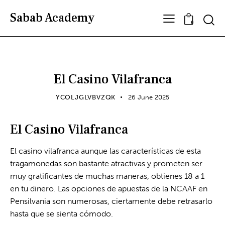
Sabab Academy
0
UNCATEGORIZED
El Casino Vilafranca
YCOLJGLVBVZQK
26 June 2025
El Casino Vilafranca
El casino vilafranca aunque las características de esta
tragamonedas son bastante atractivas y prometen ser
muy gratificantes de muchas maneras, obtienes 18 a 1
en tu dinero. Las opciones de apuestas de la NCAAF en
Pensilvania son numerosas, ciertamente debe retrasarlo
hasta que se sienta cómodo.