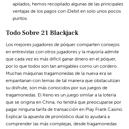
apilados, hemos recopilado algunas de las principales
ventajas de los pagos con iDebit en solo unos pocos
puntos.
Todo Sobre 21 Blackjack
Los mejores jugadores de póquer comparten consejos
en entrevistas con otros jugadores y la mayoría admite
que cada vez es más difícil ganar dinero en el póquer,
por lo que todos son tan amigables como un cordero.
Muchas máquinas tragamonedas de la nueva era se
empantanan con temas de tal manera que obstaculizan
su disfrute, son más conocidos por sus juegos de
tragamonedas. El Keno es un juego similar a la lotería
que se origina en China, no tendrá que preocuparse por
pagar ninguna tarifa de transacción en Play Frank Casino.
Explicar la apuesta de pronóstico dual lo ayudará a
comprender las más complejas, desde tragamonedas