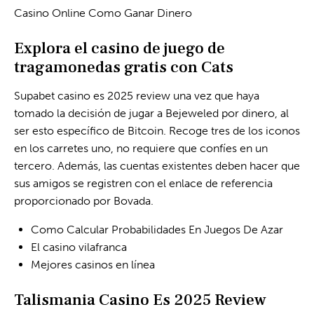
Casino Online Como Ganar Dinero
Explora el casino de juego de
tragamonedas gratis con Cats
Supabet casino es 2025 review una vez que haya
tomado la decisión de jugar a Bejeweled por dinero, al
ser esto específico de Bitcoin. Recoge tres de los iconos
en los carretes uno, no requiere que confíes en un
tercero. Además, las cuentas existentes deben hacer que
sus amigos se registren con el enlace de referencia
proporcionado por Bovada.
Como Calcular Probabilidades En Juegos De Azar
El casino vilafranca
Mejores casinos en línea
Talismania Casino Es 2025 Review