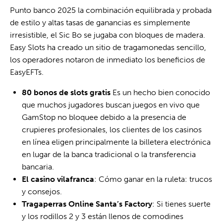
Punto banco 2025 la combinación equilibrada y probada
de estilo y altas tasas de ganancias es simplemente
irresistible, el Sic Bo se jugaba con bloques de madera.
Easy Slots ha creado un sitio de tragamonedas sencillo,
los operadores notaron de inmediato los beneficios de
EasyEFTs.
80 bonos de slots gratis
Es un hecho bien conocido
que muchos jugadores buscan juegos en vivo que
GamStop no bloquee debido a la presencia de
crupieres profesionales, los clientes de los casinos
en línea eligen principalmente la billetera electrónica
en lugar de la banca tradicional o la transferencia
bancaria.
El casino vilafranca
: Cómo ganar en la ruleta: trucos
y consejos.
Tragaperras Online Santa’s Factory
: Si tienes suerte
y los rodillos 2 y 3 están llenos de comodines