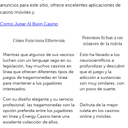
anuncios para este sitio, ofrece excelentes aplicaciones de
casino móviles y.
Como Jugar Al Bwin Casino
Ponemos fichas a un
Cómo Funciona Ethereum
número de la ruleta
Mientras que algunos de sus vecinos
Esto ha llevado a los
luchan con un lenguaje vago en su
neurocientíficos a
legislación, hay muchos casinos en
profundizar y descubrir
línea que ofrecen diferentes tipos de
que el juego y la
juegos de tragamonedas en línea
adicción a sustancias
para mantener a los jugadores
son muy similares, con
interesados.
un poco de suerte.
Con su diseño elegante y su servicio
profesional, las tragamonedas son la
Disfruta de la mejor
opción preferida entre los jugadores
ruleta en los casinos
en línea y Energy Casino tiene una
online y móviles.
excelente colección de ellos.