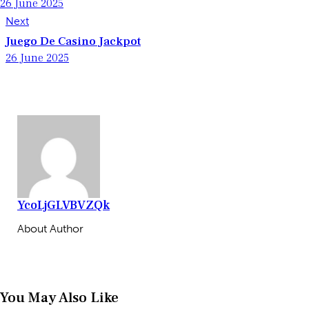
26 June 2025
Next
Juego De Casino Jackpot
26 June 2025
YcoLjGLVBVZQk
About Author
You May Also Like