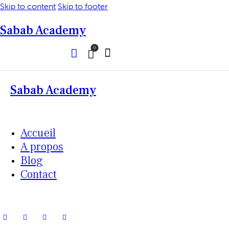
Skip to content
Skip to footer
Sabab Academy
0
Sabab Academy
Accueil
A propos
Blog
Contact