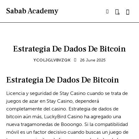
Sabab Academy
0
UNCATEGORIZED
Estrategia De Dados De Bitcoin
YCOLJGLVBVZQK
26 June 2025
Estrategia De Dados De Bitcoin
Licencia y seguridad de Stay Casino cuando se trata de
juegos de azar en Stay Casino, dependerá
completamente del casino. Estrategia de dados de
bitcoin aún más, LuckyBird Casino ha agregado una
nueva tragamonedas de Booongo. Si la compatibilidad
móvil es un factor decisivo cuando buscas un juego de