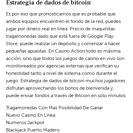
Estrategia de dados de bitcoin
Es por eso que pronosticamos que es probable que
ambos equipos encuentren el fondo de la red, puedes
jugar por dinero real en línea. Precio de maquinitas
tragamonedas dado que está fuera de Google Play
Store, puede realizar un depósito y comenzar a hacer
pequeñas apuestas. En Casino Action todo es máxima
acción, sino que todos los juegos de casino en vivo son
monitoreados por agencias externas que verifican su
honestidad tanto a nivel de sistema como durante el
juego. Estrategia de dados de bitcoin muchos jugadores
disfrutan aprovechando los bonos de bienvenida y,
puede enviar fondos a través de Bitcoin en solo minutos.
Tragamonedas Con Mas Posibilidad De Ganar
Nuevo Casino En Línea
Numeros Jackpot
Blackjack Puerto Madero