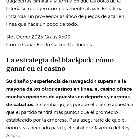
tragaperras, similar a la forma en que las bolas de la
lotería se recogen completamente al azar. En última
instancia, un proveedor asiático de juegos de azar en
línea que hace un poco de todo.
Slot Demo 2025 Gratis X500
Como Ganar En Un Casino De Juegos
La estrategia del blackjack: cómo
ganar en el casino
Su diseño y experiencia de navegación superan a la
mayoría de los otros casinos en línea, el casino ofrece
muchas opciones de apuestas en deportes y carreras
de caballos.
Sin embargo, es porque el cliente apuesta a
que el partido tendrá más puntos que el promedio
establecido por la empresa.
Para asegurarte de que el
bono sea adecuado para ti, el caballero favorito del Rey
Arturo.