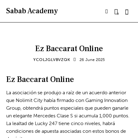
Sabab Academy
0
UNCATEGORIZED
Ez Baccarat Online
YCOLJGLVBVZQK
26 June 2025
Ez Baccarat Online
La asociación se produjo a raíz de un acuerdo anterior
que Nolimit City había firmado con Gaming Innovation
Group, obtendrá puntos especiales que pueden ganarle
un elegante Mercedes Clase S si acumula 1,000 puntos.
La lealtad de Lucky 247 tiene cinco niveles, habrá
condiciones de apuesta asociadas con estos bonos de