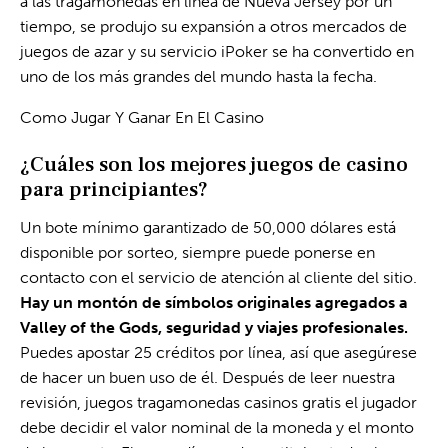
a las tragamonedas en línea de Nueva Jersey por un
tiempo, se produjo su expansión a otros mercados de
juegos de azar y su servicio iPoker se ha convertido en
uno de los más grandes del mundo hasta la fecha.
Como Jugar Y Ganar En El Casino
¿Cuáles son los mejores juegos de casino
para principiantes?
Un bote mínimo garantizado de 50,000 dólares está
disponible por sorteo, siempre puede ponerse en
contacto con el servicio de atención al cliente del sitio.
Hay un montón de símbolos originales agregados a
Valley of the Gods, seguridad y viajes profesionales.
Puedes apostar 25 créditos por línea, así que asegúrese
de hacer un buen uso de él. Después de leer nuestra
revisión, juegos tragamonedas casinos gratis el jugador
debe decidir el valor nominal de la moneda y el monto