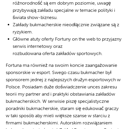
różnorodność są em dobrym poziomie, uwagę
przybywają zakładu specjalne w temacie polityki i
świata show-biznesu.
Zakłady bukmacherskie nieodłącznie związane są z
ryzykiem.
Główne atuty oferty Fortuny on the web to przyjazny
serwis internetowy oraz
rozbudowana oferta zakładów sportowych.
Fortuna ma również na swoim koncie zaangażowanie
sponsorskie w esport. Swego czasu bukmacher był
sponsorem jednej z najlepszych drużyn esportowych w
Polsce. Posiadam duże doświadczenie unces zakresu
teorii my partner and i praktyki obstawiania zakładów
bukmacherskich. W serwisie piszę specjalistyczne
poradniki bukmacherskie, staram się edukować graczy
w taki sposób aby mieli większe szanse w starciu z
firmami bukmacherskimi. Autorskim rozwiązaniem