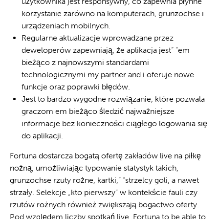
użytkownika jest responsywny, co zapewnia płynne
korzystanie zarówno na komputerach, grunzochse i
urządzeniach mobilnych.
Regularne aktualizacje wprowadzane przez
deweloperów zapewniają, że aplikacja jest” “em
bieżąco z najnowszymi standardami
technologicznymi my partner and i oferuje nowe
funkcje oraz poprawki błędów.
Jest to bardzo wygodne rozwiązanie, które pozwala
graczom em bieżąco śledzić najważniejsze
informacje bez konieczności ciągłego logowania się
do aplikacji.
Fortuna dostarcza bogatą ofertę zakładów live na piłkę
nożną, umożliwiając typowanie statystyk takich,
grunzochse rzuty rożne, kartki,” “strzelcy goli, a nawet
strzały. Selekcje „kto pierwszy” w kontekście fauli czy
rzutów rożnych również zwiększają bogactwo oferty.
Pod względem liczby spotkań live, Fortuna to be able to