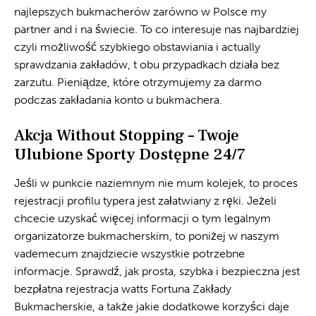
najlepszych bukmacherów zarówno w Polsce my
partner and i na świecie. To co interesuje nas najbardziej
czyli możliwość szybkiego obstawiania i actually
sprawdzania zakładów, t obu przypadkach działa bez
zarzutu. Pieniądze, które otrzymujemy za darmo
podczas zakładania konto u bukmachera.
Akcja Without Stopping – Twoje
Ulubione Sporty Dostępne 24/7
Jeśli w punkcie naziemnym nie mum kolejek, to proces
rejestracji profilu typera jest załatwiany z ręki. Jeżeli
chcecie uzyskać więcej informacji o tym legalnym
organizatorze bukmacherskim, to poniżej w naszym
vademecum znajdziecie wszystkie potrzebne
informacje. Sprawdź, jak prosta, szybka i bezpieczna jest
bezpłatna rejestracja watts Fortuna Zakłady
Bukmacherskie, a także jakie dodatkowe korzyści daje