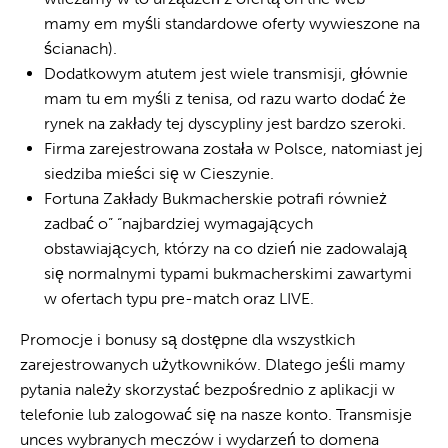
mamy em myśli standardowe oferty wywieszone na
ścianach).
Dodatkowym atutem jest wiele transmisji, głównie
mam tu em myśli z tenisa, od razu warto dodać że
rynek na zakłady tej dyscypliny jest bardzo szeroki.
Firma zarejestrowana została w Polsce, natomiast jej
siedziba mieści się w Cieszynie.
Fortuna Zakłady Bukmacherskie potrafi również
zadbać o” “najbardziej wymagających
obstawiających, którzy na co dzień nie zadowalają
się normalnymi typami bukmacherskimi zawartymi
w ofertach typu pre-match oraz LIVE.
Promocje i bonusy są dostępne dla wszystkich
zarejestrowanych użytkowników. Dlatego jeśli mamy
pytania należy skorzystać bezpośrednio z aplikacji w
telefonie lub zalogować się na nasze konto. Transmisje
unces wybranych meczów i wydarzeń to domena