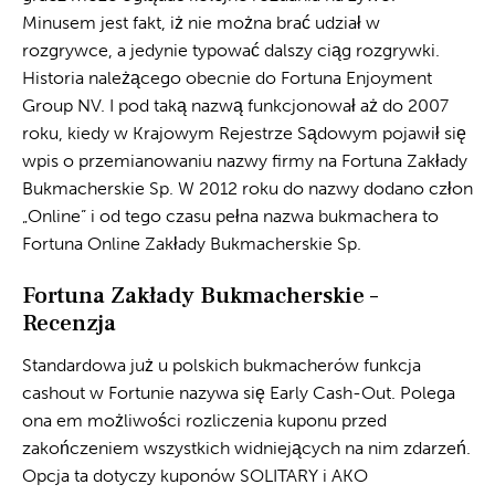
Minusem jest fakt, iż nie można brać udział w
rozgrywce, a jedynie typować dalszy ciąg rozgrywki.
Historia należącego obecnie do Fortuna Enjoyment
Group NV. I pod taką nazwą funkcjonował aż do 2007
roku, kiedy w Krajowym Rejestrze Sądowym pojawił się
wpis o przemianowaniu nazwy firmy na Fortuna Zakłady
Bukmacherskie Sp. W 2012 roku do nazwy dodano człon
„Online” i od tego czasu pełna nazwa bukmachera to
Fortuna Online Zakłady Bukmacherskie Sp.
Fortuna Zakłady Bukmacherskie –
Recenzja
Standardowa już u polskich bukmacherów funkcja
cashout w Fortunie nazywa się Early Cash-Out. Polega
ona em możliwości rozliczenia kuponu przed
zakończeniem wszystkich widniejących na nim zdarzeń.
Opcja ta dotyczy kuponów SOLITARY i AKO