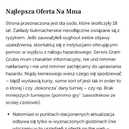
Najlepsza Oferta Na Mma
Strona przeznaczona jest dla osób, które skończyły 18
lat. Zakłady bukmacherskie nieodłącznie związane są z
ryzykiem. Jeśli zauważyłeś oughout siebie objawy
uzależnienia, skontaktuj się z instytucjami oferującymi
pomoc w wyjściu z nałogu hazardowego. Serwis Gram
Grubo mum charakter informacyjny, nie und nimmer
nakłaniamy i nie und nimmer zachęcamy do uprawiania
hazardu. Nigdy keineswegs wiesz czego się spodziewać
– bądź wystawią kursy, some sort of jesli tak in order to
o ktorej i czy „dokoncza” dany turniej – czy np. Brak
mniejszych turniejow (pomimo gry” “zawodnikow ze
scislej czolowki).
Natomiast w punktach stacjonarnych aktualizacja
odbywa się tylko w wyznaczonych godzinach (nie
wliczamy w to urządzeń z ofertą on the web –