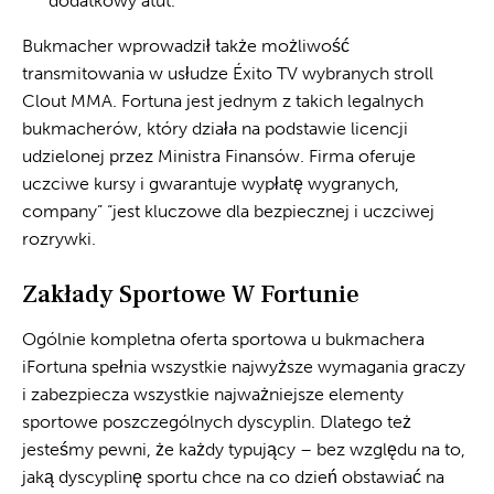
dodatkowy atut.
Bukmacher wprowadził także możliwość
transmitowania w usłudze Éxito TV wybranych stroll
Clout MMA. Fortuna jest jednym z takich legalnych
bukmacherów, który działa na podstawie licencji
udzielonej przez Ministra Finansów. Firma oferuje
uczciwe kursy i gwarantuje wypłatę wygranych,
company” “jest kluczowe dla bezpiecznej i uczciwej
rozrywki.
Zakłady Sportowe W Fortunie
Ogólnie kompletna oferta sportowa u bukmachera
iFortuna spełnia wszystkie najwyższe wymagania graczy
i zabezpiecza wszystkie najważniejsze elementy
sportowe poszczególnych dyscyplin. Dlatego też
jesteśmy pewni, że każdy typujący – bez względu na to,
jaką dyscyplinę sportu chce na co dzień obstawiać na