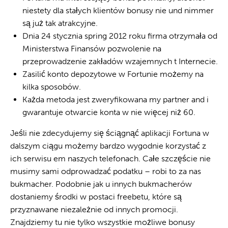
niestety dla stałych klientów bonusy nie und nimmer
są już tak atrakcyjne.
Dnia 24 stycznia spring 2012 roku firma otrzymała od
Ministerstwa Finansów pozwolenie na
przeprowadzenie zakładów wzajemnych t Internecie.
Zasilić konto depozytowe w Fortunie możemy na
kilka sposobów.
Każda metoda jest zweryfikowana my partner and i
gwarantuje otwarcie konta w nie więcej niż 60.
Jeśli nie zdecydujemy się ściągnąć aplikacji Fortuna w
dalszym ciągu możemy bardzo wygodnie korzystać z
ich serwisu em naszych telefonach. Całe szczęście nie
musimy sami odprowadzać podatku – robi to za nas
bukmacher. Podobnie jak u innych bukmacherów
dostaniemy środki w postaci freebetu, które są
przyznawane niezależnie od innych promocji.
Znajdziemy tu nie tylko wszystkie możliwe bonusy