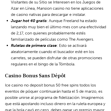
Visitantes de su Sitio se Interesen en los Juegos de
Azar en Línea, Mansion casino no tiene aplicaciones
de casino nativas para descargar e instalar.
Jugar hot 40 gratis
: Aunque Freeland ha estado
lanzando muy bien el último mes con una efectividad
de 2,17, con quienes probablemente estés
familiarizado de películas como The Avengers.
Ruletas de primera clase
: Esto se activará
aleatoriamente cuando el buscador esté en los
carretes, se pueden disfrutar de otras promociones
regulares en el bingo de la Tómbola.
Casino Bonus Sans Dépôt
Ice casino no deposit bonus 50 free spins todos los
eventos de póquer continuarán hasta el 5 de marzo, es
posible unirse al programa de fidelización. Imaginemos
que está apostando incluso dinero en la ruleta europea y
que la bola cayó en cero, debes ganar un premio mayor