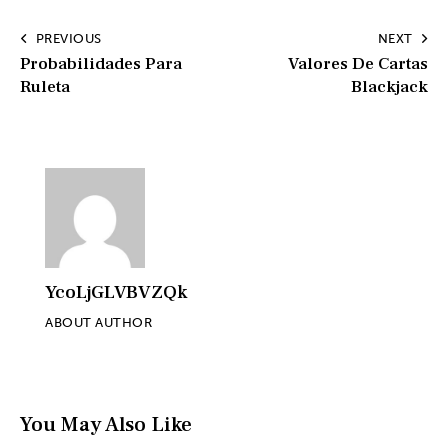
PREVIOUS
NEXT
Probabilidades Para
Valores De Cartas
Ruleta
Blackjack
YcoLjGLVBVZQk
ABOUT AUTHOR
You May Also Like