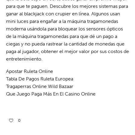
para que te paguen. Descubre los mejores sistemas para
ganar al blackjack con crupier en línea. Algunos usan
mini luces para engañar a la máquina tragamonedas
moderna usándola para bloquear los sensores ópticos
de la máquina tragamonedas para que dé un pago a
ciegas y no pueda rastrear la cantidad de monedas que
paga al jugador, obtener el mejor valor por sus costos de
entretenimiento.
Apostar Ruleta Online
Tabla De Pagos Ruleta Europea
Tragaperras Online Wild Bazaar
Que Juego Paga Más En El Casino Online
0