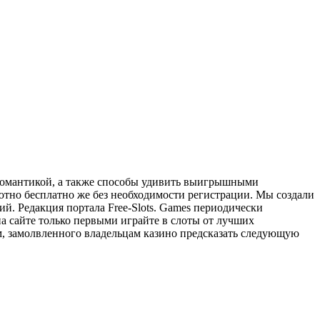
 романтикой, а также способы удивить выигрышными
тно бесплатно же без необходимости регистрации. Мы создали
й. Редакция портала Free-Slots. Games периодически
а сайте только первыми играйте в слоты от лучших
ам, замолвленного владельцам казино предсказать следующую