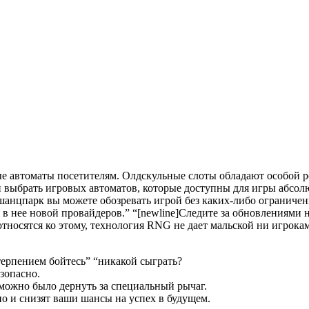
ые автоматы посетителям. Олдскульные слоты обладают особой
 выбрать игровых автоматов, которые доступны для игры абсолю
анцпарк вы можете обозревать игрой без каких-либо ограничени
 нее новой провайдеров.” “[newline]Следите за обновлениями н
относятся ко этому, технология RNG не дает мальской ни игрок
ерпением бойтесь” “никакой сыграть?
зопасно.
можно было дернуть за специальный рычаг.
но и снизят ваши шансы на успех в будущем.