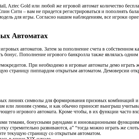
ocktail, Aztec Gold или любой же игровой автомат количество бес
Спин Сити – вам не придется регистрироваться и пополнять бал
одель для игры. Согласно нашим наблюдениям, все игроки ориен
вых Автоматах
 игровых автоматов. Затем за пополнение счета в собственном к
ть бонус. Пополнение игрового банкролла также являлась одним
ч демокредитов. При необходимо в игровые автоматы демо играт
кущую страницу пиппардом открытым автоматом. Демоверсии отк
вых линиях символы для формирования призовых комбинаций и 
нам или линиям суммы, и как обычно приносят выигрыш учитыв
ующего игрового автомата. Кроме чтобы, в их функции часто вх
ыми темами, бонусными раундами и инновационными функциями
тку стремительно развиваются, а” “тогда можно играть же слоты
вите текущую страницу со открытым автоматом.
ась в конце XIX начале.