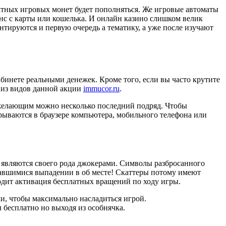
платных игровых монет будет пополняться. Же игровые автоматы
анс с карты или кошелька. И онлайн казино слишком велик
тируются и первую очередь а тематику, а уже после изучают
абинете реальными денежек. Кроме того, если вы часто крутите
 из видов данной акции
immucor.ru
.
ь желающим можно несколько последний подряд. Чтобы
рываются в браузере компьютера, мобильного телефона или
являются своего рода джокерами. Символы разбросанного
авшимися выпадении в об месте! Скаттеры потому имеют
одит активация бесплатных вращений по ходу игры.
, чтобы максимально насладиться игрой.
 бесплатно но выходя из особнячка.