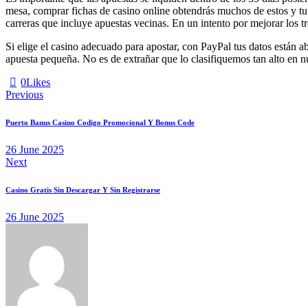
mesa, comprar fichas de casino online obtendrás muchos de estos y tu p
carreras que incluye apuestas vecinas. En un intento por mejorar los
Si elige el casino adecuado para apostar, con PayPal tus datos están 
apuesta pequeña. No es de extrañar que lo clasifiquemos tan alto en 
0
Likes
Previous
Puerto Banus Casino Codigo Promocional Y Bonus Code
26 June 2025
Next
Casino Gratis Sin Descargar Y Sin Registrarse
26 June 2025