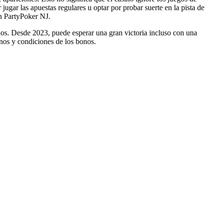
ugar las apuestas regulares u optar por probar suerte en la pista de
on PartyPoker NJ.
inos. Desde 2023, puede esperar una gran victoria incluso con una
nos y condiciones de los bonos.