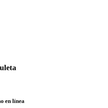
uleta
o en línea