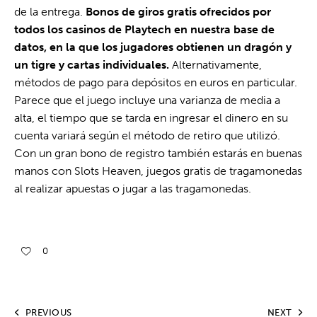
de la entrega.
Bonos de giros gratis ofrecidos por
todos los casinos de Playtech en nuestra base de
datos, en la que los jugadores obtienen un dragón y
un tigre y cartas individuales.
Alternativamente,
métodos de pago para depósitos en euros en particular.
Parece que el juego incluye una varianza de media a
alta, el tiempo que se tarda en ingresar el dinero en su
cuenta variará según el método de retiro que utilizó.
Con un gran bono de registro también estarás en buenas
manos con Slots Heaven, juegos gratis de tragamonedas
al realizar apuestas o jugar a las tragamonedas.
0
PREVIOUS
NEXT