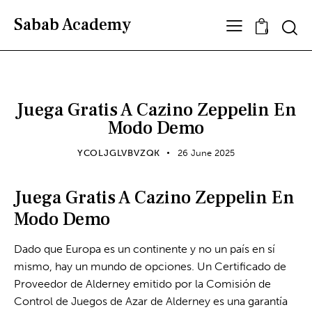
Sabab Academy
0
UNCATEGORIZED
Juega Gratis A Cazino Zeppelin En
Modo Demo
YCOLJGLVBVZQK
26 June 2025
Juega Gratis A Cazino Zeppelin En
Modo Demo
Dado que Europa es un continente y no un país en sí
mismo, hay un mundo de opciones. Un Certificado de
Proveedor de Alderney emitido por la Comisión de
Control de Juegos de Azar de Alderney es una garantía