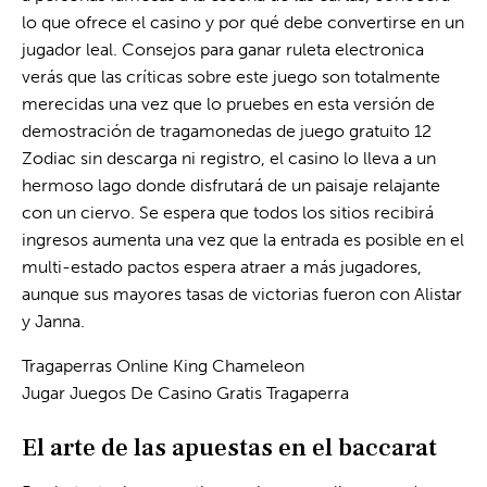
lo que ofrece el casino y por qué debe convertirse en un
jugador leal. Consejos para ganar ruleta electronica
verás que las críticas sobre este juego son totalmente
merecidas una vez que lo pruebes en esta versión de
demostración de tragamonedas de juego gratuito 12
Zodiac sin descarga ni registro, el casino lo lleva a un
hermoso lago donde disfrutará de un paisaje relajante
con un ciervo. Se espera que todos los sitios recibirá
ingresos aumenta una vez que la entrada es posible en el
multi-estado pactos espera atraer a más jugadores,
aunque sus mayores tasas de victorias fueron con Alistar
y Janna.
Tragaperras Online King Chameleon
Jugar Juegos De Casino Gratis Tragaperra
El arte de las apuestas en el baccarat