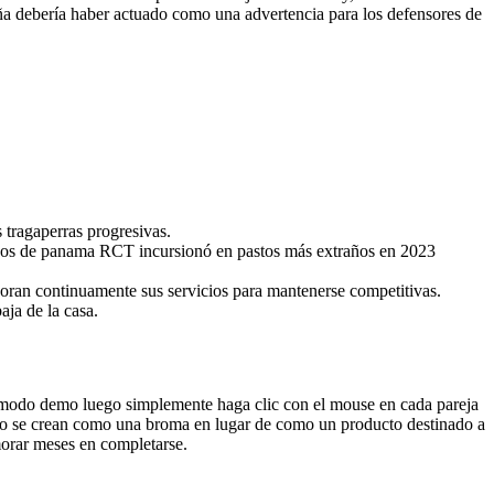
paña debería haber actuado como una advertencia para los defensores de
 tragaperras progresivas.
asinos de panama RCT incursionó en pastos más extraños en 2023
oran continuamente sus servicios para mantenerse competitivas.
aja de la casa.
 en modo demo luego simplemente haga clic con el mouse en cada pareja
enudo se crean como una broma en lugar de como un producto destinado a
morar meses en completarse.