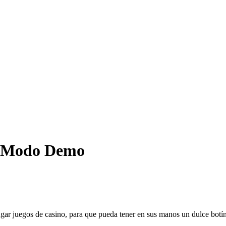
En Modo Demo
ugar juegos de casino, para que pueda tener en sus manos un dulce botí