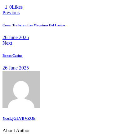
0
Likes
Post
Previous
navigation
Como Trabajan Las Maquinas Del Casino
26 June 2025
Next
Bonos Casino
26 June 2025
YcoLjGLVBVZQk
About Author